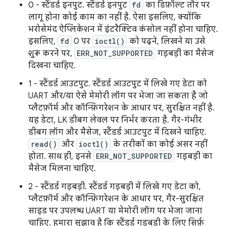
0 - स्टैंडर्ड इनपुट. स्टैंडर्ड इनपुट
fd
का डिफ़ॉल्ट तौर पर
लागू होना कोई काम का नहीं है. ऐसा इसलिए, क्योंकि
भरोसेमंद ऐप्लिकेशन में इंटरैक्टिव कंसोल नहीं होना चाहिए.
इसलिए,
fd
0 पर
ioctl()
को पढ़ने, लिखने या उसे
शुरू करने पर,
ERR_NOT_SUPPORTED
गड़बड़ी का मैसेज
दिखना चाहिए.
1 - स्टैंडर्ड आउटपुट. स्टैंडर्ड आउटपुट में लिखे गए डेटा को
UART और/या ऐसे मेमोरी लॉग पर भेजा जा सकता है जो
प्लैटफ़ॉर्म और कॉन्फ़िगरेशन के आधार पर, सुरक्षित नहीं है.
यह डेटा, LK डीबग लेवल पर निर्भर करता है. गैर-गंभीर
डीबग लॉग और मैसेज, स्टैंडर्ड आउटपुट में दिखने चाहिए.
read()
और
ioctl()
के तरीकों का कोई असर नहीं
होता. साथ ही, इनसे
ERR_NOT_SUPPORTED
गड़बड़ी का
मैसेज मिलना चाहिए.
2 - स्टैंडर्ड गड़बड़ी. स्टैंडर्ड गड़बड़ी में लिखे गए डेटा को,
प्लैटफ़ॉर्म और कॉन्फ़िगरेशन के आधार पर, गैर-सुरक्षित
साइड पर उपलब्ध UART या मेमोरी लॉग पर भेजा जाना
चाहिए. हमारा सुझाव है कि स्टैंडर्ड गड़बड़ी के लिए सिर्फ़