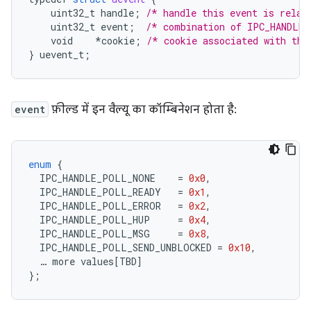
uint32_t
handle
;
/* handle this event is relat
uint32_t
event
;
/* combination of IPC_HANDLE_
void
*
cookie
;
/* cookie associated with thi
}
uevent_t
;
event
फ़ील्ड में इन वैल्यू का कॉम्बिनेशन होता है:
enum
{
IPC_HANDLE_POLL_NONE
=
0x0
,
IPC_HANDLE_POLL_READY
=
0x1
,
IPC_HANDLE_POLL_ERROR
=
0x2
,
IPC_HANDLE_POLL_HUP
=
0x4
,
IPC_HANDLE_POLL_MSG
=
0x8
,
IPC_HANDLE_POLL_SEND_UNBLOCKED
=
0x10
,
…
more
values
[
TBD
]
};