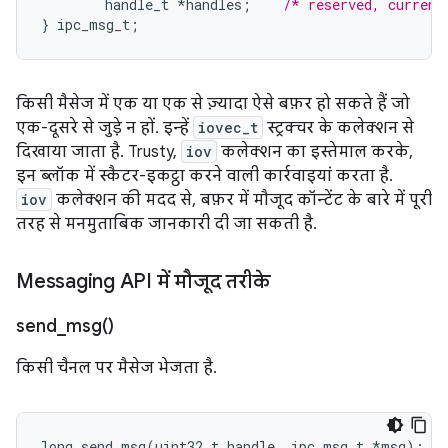
handle_t
*
handles
;
/* reserved, current
}
ipc_msg_t
;
किसी मैसेज में एक या एक से ज़्यादा ऐसे बफ़र हो सकते हैं जो
एक-दूसरे से जुड़े न हों. इन्हें
iovec_t
स्ट्रक्चर के कलेक्शन से
दिखाया जाता है. Trusty,
iov
कलेक्शन का इस्तेमाल करके,
इन ब्लॉक में स्कैटर-इकट्ठा करने वाली कार्रवाइयां करता है.
iov
कलेक्शन की मदद से, बफ़र में मौजूद कॉन्टेंट के बारे में पूरी
तरह से मनमुताबिक जानकारी दी जा सकती है.
Messaging API में मौजूद तरीके
send_msg(
)
किसी चैनल पर मैसेज भेजता है.
long
send_msg
(
uint32_t
handle
,
ipc_msg_t
*
msg
);