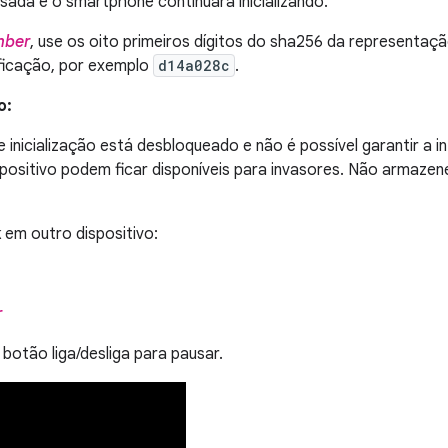
nsada e o smartphone continuará inicializando.
mber
, use os oito primeiros dígitos do sha256 da representaçã
ificação, por exemplo
d14a028c
.
o:
 inicialização está desbloqueado e não é possível garantir a 
positivo podem ficar disponíveis para invasores. Não armazen
k em outro dispositivo:
r
botão liga/desliga para pausar.