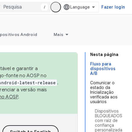
/
Fazer login
positivos Android
Mais
Nesta página
Fluxo para
ável e garantir a
dispositivos
A/B
igo-fonte no AOSP no
android-latest-release
.
Comunicar o
estado da
renciar a versão mais
Inicialização
no AOSP
.
verificada aos
usuários
Dispositivos
BLOQUEADOS
com raiz de
confiança
personalizada