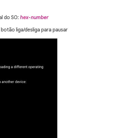
al do SO:
hex-number
botão liga/desliga para pausar