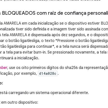
s BLOQUEADOS com raiz de confiança personal
la AMARELA em cada inicialização se o dispositivo estiver B
nalizada tiver sido definida e a imagem tiver sido assinada co
A tela AMARELA é dispensada após dez segundos, e o dispositiv
nar o botão liga/desliga, o texto *Pressione o botão liga/desli
ão liga/desliga para continuar*, e a tela nunca será dispensada
ar a tela para evitar burn-in. Se pressionado novamente, a tela
inuará a inicialização.
mber
, use os oito primeiros dígitos do sha256 da representaçã
ficação, por exemplo,
d14a028c
.
o:
 está carregando um sistema operacional diferente.
k em outro dispositivo: