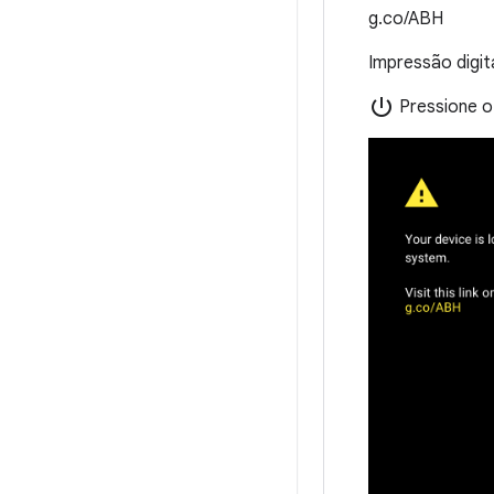
g.co/ABH
Impressão digit
power_settings_new
Pressione o 