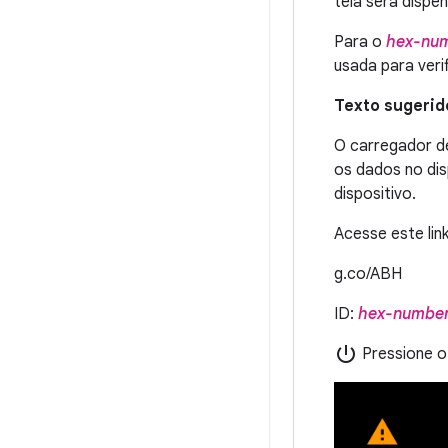
tela será dispe
Para o
hex-nu
usada para ver
Texto sugerid
O carregador de
os dados no dis
dispositivo.
Acesse este lin
g.co/ABH
ID:
hex-numbe
power_settings_new
Pressione o 