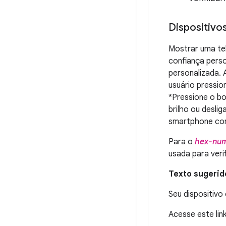
Dispositivo
Mostrar uma te
confiança perso
personalizada. 
usuário pressio
*Pressione o bot
brilho ou deslig
smartphone cont
Para o
hex-nu
usada para veri
Texto sugerid
Seu dispositivo
Acesse este lin