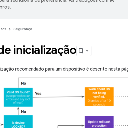
ara seu idioma de preferência. As traduções com IA
rros.
tos
Segurança
de inicialização
ialização recomendado para um dispositivo é descrito nesta pági