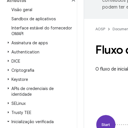
conteúdos p
Atributos
podem ter e
Visão geral
Sandbox de aplicativos
Interface estável do fornecedor
AOSP
Documen
OMAPI
Assinatura de apps
Fluxo 
Authentication
DICE
O fluxo de inic
Criptografia
Keystore
APIs de credenciais de
identidade
SELinux
Trusty TEE
Inicialização verificada