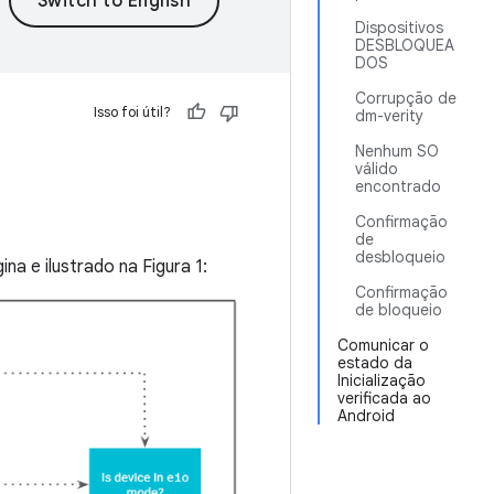
Dispositivos
DESBLOQUEA
DOS
Corrupção de
Isso foi útil?
dm-verity
Nenhum SO
válido
encontrado
Confirmação
de
desbloqueio
na e ilustrado na Figura 1:
Confirmação
de bloqueio
Comunicar o
estado da
Inicialização
verificada ao
Android