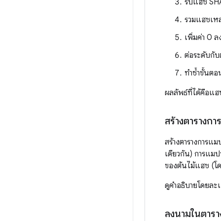
รับแฮช SHA
รวมแฮชเหล่า
เพิ่มค่า 0 
ต่อระดับกั
ทำซ้ำขั้นต
ผลลัพธ์ที่ได้คือ
สร้างตารางก
สร้างตารางการแมป
เดียวกัน) การแมป
ของต้นไม้แฮช (โด
ดูคำอธิบายโดยละเ
ลงนามในตารา