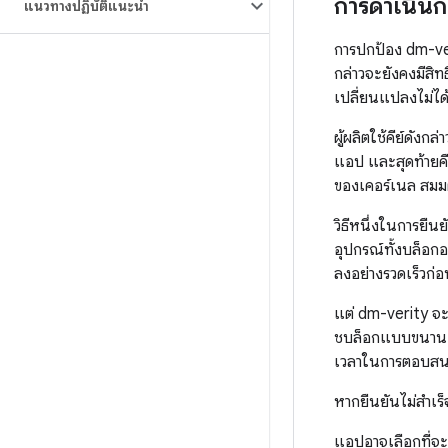
การดำเนินก
แนวทางปฏิบัติแนะนำ
การปกป้อง dm-ver
กล่าวจะยังคงมีสิทธ
เปลี่ยนแปลงไม่ได
ผู้ผลิตใช้คีย์ดัง
แอป และสุดท้ายคื
ของเคอร์เนล สมมติ
วิธีหนึ่งในการยื
อุปกรณ์ทั้งบล็อ
ลงอย่างรวดเร็วก่
แต่ dm-verity จะ
ชบล็อกแบบขนาน จา
เวลาในการตอบสนองท
หากยืนยันไม่สำเร็
แอปอาจเลือกที่จะด