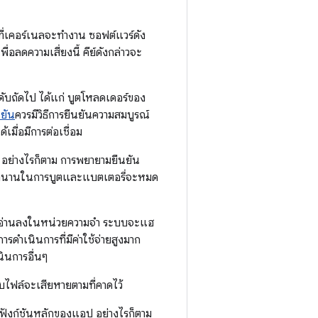
ี่เคอร์เนลจะทำงาน ซอฟต์แวร์ดัง
พื่อลดความเสี่ยงนี้ คีย์ดังกล่าวจะ
ำดับถัดไป ได้แก่ บูตโหลดเดอร์ของ
นยัน
ควรมีวิธีการยืนยันความสมบูรณ์
มื่อมีการต่อเชื่อม
้ อย่างไรก็ตาม การพยายามยืนยัน
วลานานในการบูตและแบตเตอรี่จะหมด
ื่ออ่านลงในหน่วยความจํา ระบบจะแฮ
ำเนินการที่มีค่าใช้จ่ายสูงมาก
นินการอื่นๆ
บบไฟล์จะเสียหายตามที่คาดไว้
่อฟังก์ชันหลักของแอป อย่างไรก็ตาม