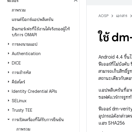
ฟีเจอร์
ภาพรวม
AOSP
เอกสาร
แซนด์บ็อกซ์แอปพลิเคชัน
อินเทอร์เฟซที่ใช้งานได้จริงของผู้ให้
ใช้ dm
บริการ OMAPI
การลงนามแอป
Authentication
Android 4.4 ขึ้นไ
DICE
ฟีเจอร์ที่ไม่บังค
สามารถเก็บสิทธิ์รู
การเข้ารหัส
สถานะเดียวกับตอนท
คีย์สโตร์
แอปพลิเคชันที่อา
Identity Credential APIs
ซอฟต์แวร์การรูททํ
SELinux
ฟีเจอร์ dm-verity
Trusty TEE
อุปกรณ์ดังกล่าวตร
การเปิดเครื่องที่ได้รับการยืนยัน
แฮช SHA256
ภาพรวม