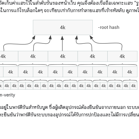
ดเก็บค่าแฮชไว้ในลําดับชั้นของหน้าเว็บ คุณจึงต้องเชื่อถือเฉพาะแฮช "รูท"
ในการแก้ไขบล็อกใดๆ จะเทียบเท่ากับการทำลายแฮชที่เข้ารหัสลับ ดูภาพโ
-verity
ยู่ในพาร์ติชันสำหรับบูต ซึ่งผู้ผลิตอุปกรณ์ต้องยืนยันจากภายนอก ระบบจะ
ะยืนยันว่าพาร์ติชันระบบของอุปกรณ์ได้รับการปกป้องและไม่มีการเปลี่