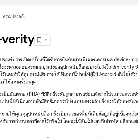
ความปลอดภัย
-verity
ปรองรับการเปิดเครื่องที่ได้รับการยืนยันผ่านฟีเจอร์เคอร์เนล device-m
ับ ซึ่งจะตรวจสอบความสมบูรณ์ของอุปกรณ์บล็อกอย่างโปร่งใส dm-verity ช่วยป
ทไว้และทำให้อุปกรณ์เสียหายได้ ฟีเจอร์นี้ช่วยให้ผู้ใช้ Android มั่นใจได้ว
ี่ใช้งานครั้งล่าสุด
จเป็นอันตราย (PHA) ที่มีสิทธิ์ระดับรูทสามารถซ่อนตัวจากโปรแกรมตรวจ
าเช่นนี้ได้เนื่องจากมักมีสิทธิ์มากกว่าโปรแกรมตรวจจับ ซึ่งช่วยให้ซอฟต์
 ช่วยให้คุณดูอุปกรณ์บล็อก ซึ่งเป็นเลเยอร์พื้นที่เก็บข้อมูลที่อยู่เบื้อง
งกับการกำหนดค่าที่คาดไว้หรือไม่ โดยจะใช้ต้นไม้แฮชที่เข้ารหัส บล็อกแต่