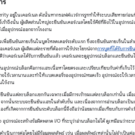
าร
ity อยู่ในเคอร์เนล ดังนั้นหากซอฟต์แวร์การรูททำให้ระบบเสียหายก่อนท
ิ์เข้าถึงนั้น ผู้ผลิตส่วนใหญ่จะยืนยันเคอร์เนลโดยใช้คีย์ที่ฝังไว้ในอุปกรณ์เ
้เมื่ออุปกรณ์ออกจากโรงงาน
กล่าวเพื่อยืนยันลายเซ็นในบูตโหลดเดอร์ระดับแรก ซึ่งจะยืนยันลายเซ็นในล
อเคอร์เนล ผู้ผลิตแต่ละรายที่ต้องการใช้ประโยชน์จาก
การบูตที่ได้รับการยื
ว่าเคอร์เนลได้รับการยืนยันแล้ว เคอร์เนลจะดูอุปกรณ์บล็อกและยืนยันได้เ
นยันอุปกรณ์บล็อกคือการแฮชเนื้อหาโดยตรงและเปรียบเทียบกับค่าที่เก็บไว
กอาจใช้เวลานานและทำให้แบตเตอรี่ของอุปกรณ์หมดเร็ว อุปกรณ์จะใช้เ
อนใช้งาน
ยืนยันแต่ละบล็อกแยกกันเฉพาะเมื่อมีการเข้าชมแต่ละบล็อกเท่านั้น เม
กนั้นระบบจะยืนยันแฮชในลําดับชั้น และเนื่องจากการอ่านบล็อกเป็นการด
ี่เกิดจากการยืนยันระดับบล็อกนี้จึงถือว่าน้อยมากเมื่อเทียบกับการดำเ
จ อุปกรณ์จะสร้างข้อผิดพลาด I/O ที่ระบุว่าอ่านบล็อกไม่ได้ ดูเหมือนว่าระ
ำเนินการต่อโดยไม่มีข้อมูลผลลัพธ์ เช่น เมื่อผลลัพธ์เหล่านั้นไม่จำเป็นต