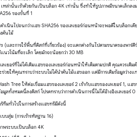
่านั้นเข้าด้วยกันเป็นบล็อก 4K เท่านั้น ซึ่งทำให้รูปภาพมีขนาดเล็กลงมา
256 ของชั้นที่ 1
ะดำเนินไปจนกว่าแฮช SHA256 ของเลเยอร์ก่อนหน้าจะพอดีในบล็อกเดียว 
งต้นไม้
(และการใช้พื้นที่ดิสก์ที่เกี่ยวข้อง) จะแตกต่างกันไปตามขนาดของพาร์ติช
แนวโน้มที่จะเล็ก โดยมักจะน้อยกว่า 30 MB
ลเยอร์ที่ไม่ได้เติมแฮชของเลเยอร์ก่อนหน้าให้เต็มตามปกติ คุณควรเติมด้
งจะช่วยให้คุณทราบว่าระบบไม่ได้นําต้นไม้แฮชออก แต่มีการเติมข้อมูลว่าง
Hash Tree ให้ต่อเชื่อมแฮชของเลเยอร์ 2 เข้ากับแฮชของเลเยอร์ 1, แฮช
้อมูลทั้งหมดนี้ลงดิสก์ โปรดทราบว่าการดำเนินการนี้ไม่ได้อ้างอิงเลเยอร์ 
ริทึมทั่วไปในการสร้างแฮชทรีมีดังนี้
แบบสุ่ม (การเข้ารหัสฐาน 16)
บภาพระบบเป็นบล็อก 4K