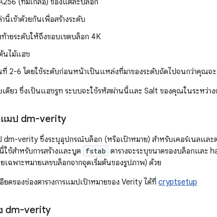
256 (ที่มีเกลือ) ของแต่ละบล็อก
นี้เข้าด้วยกันเพื่อสร้างระดับ
ลงท้ายระดับให้ถึงขอบเขตบล็อก 4K
บต้นไม้แฮช
อนที่ 2-6 โดยใช้ระดับก่อนหน้าเป็นแหล่งที่มาของระดับถัดไปจนกว่าคุณจ
แฮชเดียว ซึ่งเป็นแฮชรูท ระบบจะใช้รหัสผ่านนี้และ Salt ของคุณในระหว่
ารแมป dm-verity
 dm-verity ซึ่งระบุอุปกรณ์บล็อก (หรือเป้าหมาย) สำหรับเคอร์เนลและต
นี้ใช้สำหรับการสร้างและบูต
fstab
ตารางจะระบุขนาดของบล็อกและ hash
ยเฉพาะหมายเลขบล็อกจากจุดเริ่มต้นของรูปภาพ) ด้วย
อียดของช่องตารางการแมปเป้าหมายของ Verity ได้ที่
cryptsetup
ง dm-verity