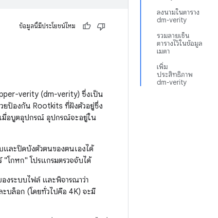
ลงนามในตาราง
dm-verity
ข้อมูลนี้มีประโยชน์ไหม
รวมลายเซ็น
ตารางไว้ในข้อมูล
เมตา
เพิ่ม
ประสิทธิภาพ
dm-verity
apper-verity (dm-verity) ซึ่งเป็น
้องกัน Rootkits ที่ฝังตัวอยู่ซึ่ง
่าเมื่อบูตอุปกรณ์ อุปกรณ์จะอยู่ใน
จับและปิดบังตัวตนของตนเองได้
แวร์ "โกหก" โปรแกรมตรวจจับได้
หลังของระบบไฟล์ และพิจารณาว่า
ละบล็อก (โดยทั่วไปคือ 4K) จะมี