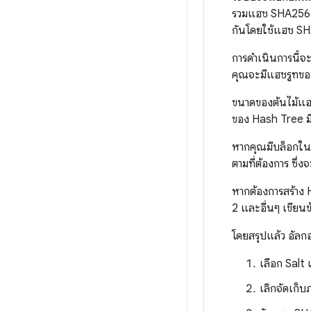
รวมแฮช SHA256 เหล
กันโดยใช้แฮช SHA
การดำเนินการนี้จ
คุณจะมีแฮชรูทขอ
ขนาดของต้นไม้แฮช 
ของ Hash Tree มี
หากคุณมีบล็อกในเ
ตามที่ต้องการ ซึ่
หากต้องการสร้าง 
2 และอื่นๆ เขียนข
โดยสรุปแล้ว อัลกอ
เลือก Salt 
เลิกจัดเก็