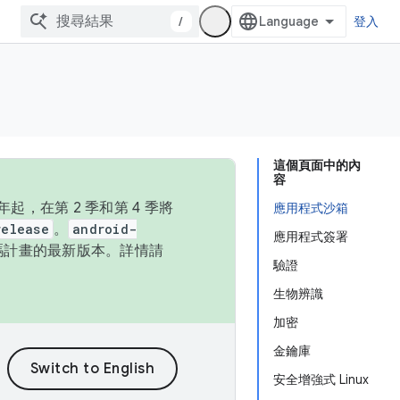
/
登入
這個頁面中的內
容
，在第 2 季和第 4 季將
應用程式沙箱
release
。
android-
應用程式簽署
始碼計畫的最新版本。詳情請
驗證
生物辨識
加密
金鑰庫
安全增強式 Linux