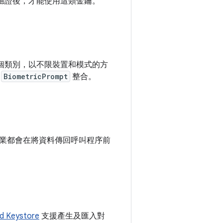
者驗證後，才能使用這類金鑰。
個類別，以不限裝置和模式的方
與
BiometricPrompt
整合。
業都會在將資料傳回呼叫程序前
id Keystore
支援產生及匯入對