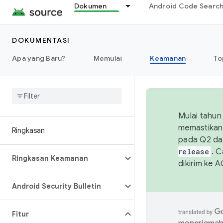
Dokumen
Android Code Searc
DOKUMENTASI
Apa yang Baru?
Memulai
Keamanan
To
Mulai tahun
memastikan 
Ringkasan
pada Q2 da
release
. 
Ringkasan Keamanan
dikirim ke 
Android Security Bulletin
Fitur