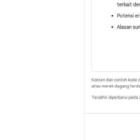
terkait de
Potensi e
Alasan su
Konten dan contoh kode d
atau merek dagang terdaft
Terakhir diperbarui pad
BUILD
Repositori Android