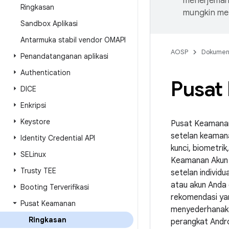
menerjemahk
Ringkasan
mungkin me
Sandbox Aplikasi
Antarmuka stabil vendor OMAPI
AOSP
Dokume
Penandatanganan aplikasi
Authentication
Pusat
DICE
Enkripsi
Keystore
Pusat Keamanan 
setelan keamana
Identity Credential API
kunci, biometri
SELinux
Keamanan Akun 
Trusty TEE
setelan individu
atau akun Anda
Booting Terverifikasi
rekomendasi yan
Pusat Keamanan
menyederhanaka
Ringkasan
perangkat Andr