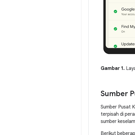
Gambar 1.
Laya
Sumber P
Sumber Pusat K
terpisah di pera
sumber keselam
Berikut bebera