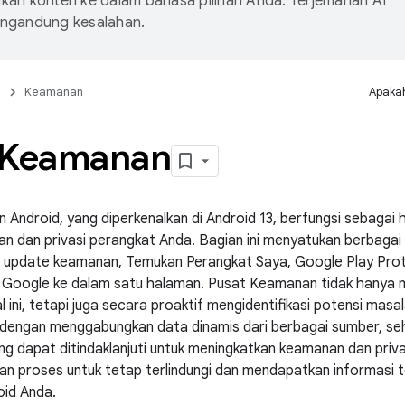
an konten ke dalam bahasa pilihan Anda. Terjemahan AI
ngandung kesalahan.
n
Keamanan
Apakah
 Keamanan
Android, yang diperkenalkan di Android 13, berfungsi sebagai 
n dan privasi perangkat Anda. Bagian ini menyatukan berbagai f
k, update keamanan, Temukan Perangkat Saya, Google Play Pro
Google ke dalam satu halaman. Pusat Keamanan tidak hanya me
al ini, tetapi juga secara proaktif mengidentifikasi potensi masa
 dengan menggabungkan data dinamis dari berbagai sumber, s
g dapat ditindaklanjuti untuk meningkatkan keamanan dan privas
n proses untuk tetap terlindungi dan mendapatkan informasi 
oid Anda.