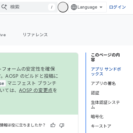
/
ログイン
ive
リファレンス
このページの内
容
ットフォームの安定性を確保
アプリ サンドボ
ックス
す。AOSP のビルドと投稿に
se
マニフェスト ブランチ
アプリの署名
ついては、
AOSP の変更点
を
認証
生体認証システ
ム
暗号化
情報は役に立ちましたか？
キーストア