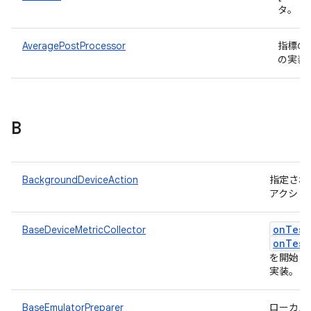
タ。
AveragePostProcessor
指標の
の実装
B
BackgroundDeviceAction
指定され
アクショ
onTest
BaseDeviceMetricCollector
onTest
を開始お
実装。
BaseEmulatorPreparer
ローカル