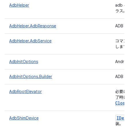
AdbHelper
adb
ラス。
AdbHelper.AdbResponse
ADB
AdbHelper.AdbService
コマン
します
AdbInitOptions
Andr
AdbInitOptions.Builder
ADB
AdbRootElevator
必要に応
了時に 
Close
IDevi
AdbShimDevice
装。