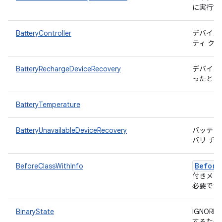
に実行す
BatteryController
デバイス
ティ ク
BatteryRechargeDeviceRecovery
デバイス
ったとき
BatteryTemperature
BatteryUnavailableDeviceRecovery
バッテリ
バリ チ
Before
BeforeClassWithInfo
付きメソ
必要です
BinaryState
IGNOR
するため