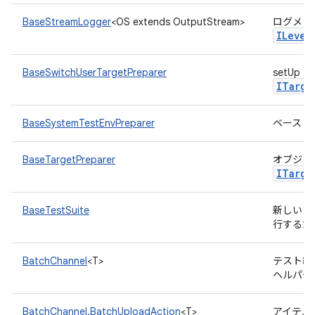
BaseStreamLogger
<OS extends OutputStream>
ログメッセ
ILevel
BaseSwitchUserTargetPreparer
setU
ITarge
BaseSystemTestEnvPreparer
ベース 
BaseTargetPreparer
オブジェ
ITarge
BaseTestSuite
新しいス
行するた
BatchChannel
<T>
テスト結
ヘルパー
BatchChannel.BatchUploadAction
<T>
アイテム