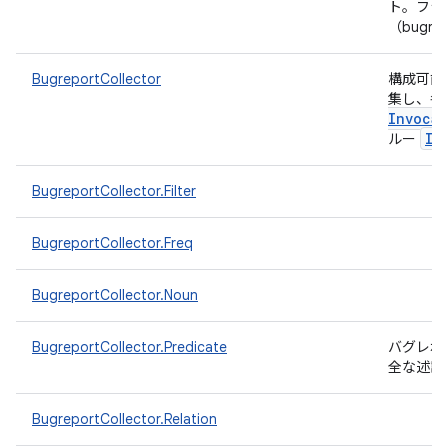
ト。フラ
（bugr
BugreportCollector
構成可能
集し、各
Invocat
IT
ルー
BugreportCollector.Filter
BugreportCollector.Freq
BugreportCollector.Noun
BugreportCollector.Predicate
バグレポ
全な述語
BugreportCollector.Relation