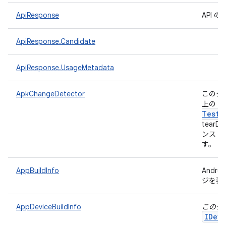
ApiResponse
API
ApiResponse.Candidate
ApiResponse.UsageMetadata
ApkChangeDetector
このク
上の 
Test
A
tear
ンスト
す。
AppBuildInfo
Andr
ジを表
AppDeviceBuildInfo
このク
IDevi