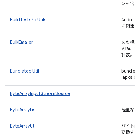
ンを含む
BuildTestsZipUtils
Andro
に関連す
BulkEmailer
次の構成
間隔、初
計数。
BundletoolUtil
bundl
.apk
ByteArrayInputStreamSource
ByteArrayList
軽量なバ
ByteArrayUtil
バイト配
変換する