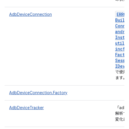
ERROR
AdbDeviceConnection
Build
Conne
andro
Insta
util
.
incfs
Facto
Sessi
IDevi
で使用
ます。
AdbDeviceConnection.Factory
AdbDeviceTracker
「adb
解析す
変化に