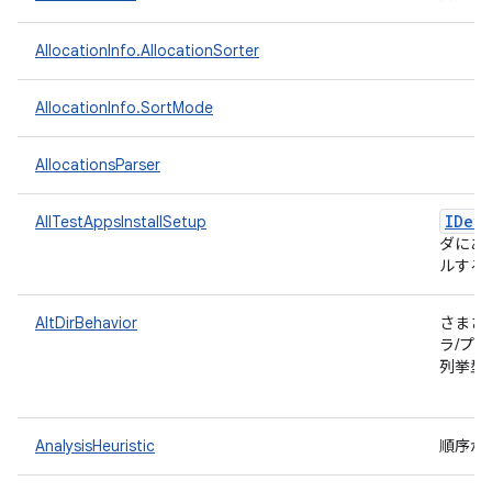
AllocationInfo.AllocationSorter
AllocationInfo.SortMode
AllocationsParser
IDevi
AllTestAppsInstallSetup
ダにあ
ルする
AltDirBehavior
さまざ
ラ/プ
列挙型
AnalysisHeuristic
順序が