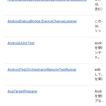
A
は、
含む）
AndroidDebugBridge.IDeviceChangeListener
このイ
I
は、
ソッド
AndroidJUnitTest
androi
を使用
ンテー
ト。
AndroidTestOrchestratorRemoteTestRunner
adb コ
して、イ
を実行
AoaTargetPreparer
Andro
を使用
プなど