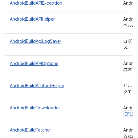
AndroidBuildAPIException
Andr
AndroidBuildAPIHelper
Andr
ヘルパ
AndroidBuildApiLogSaver
ログファイ
ス。
AndroidBuildAPIOptions
Andr
成オプ
AndroidBuildArtifactHelper
ビルド 
クエリ
AndroidBuildDownloader
Andro
IFile
AndroidBuildFetcher
Andr
るため