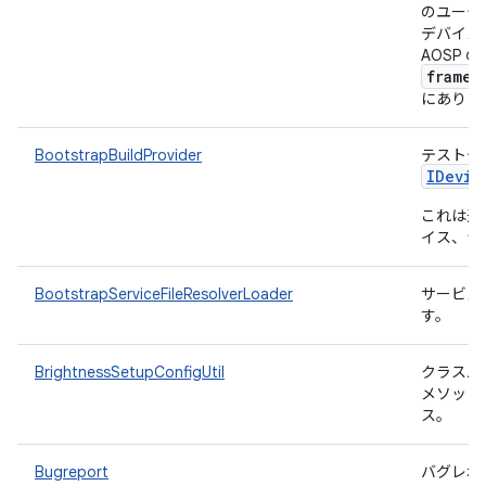
のユーテ
デバイス側の
AOSP の
framew
にありま
BootstrapBuildProvider
テストデ
IDevic
これは通
イス、つ
BootstrapServiceFileResolverLoader
サービス
す。
BrightnessSetupConfigUtil
クラスパスか
メソッド
ス。
Bugreport
バグレポ