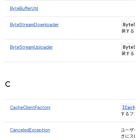
ByteBufferUtil
Byte
St
ByteStreamDownloader
装するク
Byte
St
ByteStreamUploader
装するク
C
ICache
CacheClientFactory
するファ
CanceledException
ユーザー
きにスロ