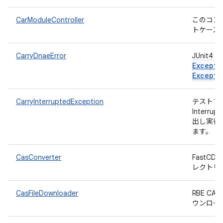
CarModuleController
このコン
トケース
CarryDnaeError
JUnit
Excepti
Excepti
CarryInterruptedException
テストフ
Interr
出し実行
ます。
CasConverter
FastC
レクトリ
CasFileDownloader
RBE C
ウンロー