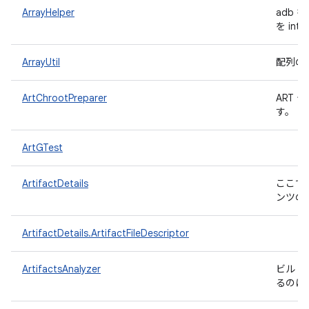
ArrayHelper
adb
を in
ArrayUtil
配列の
ArtChrootPreparer
ART 
す。
ArtGTest
ArtifactDetails
ここで
ンツの
ArtifactDetails.ArtifactFileDescriptor
ArtifactsAnalyzer
ビルド
るのに