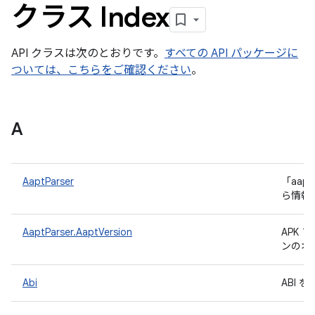
クラス Index
API クラスは次のとおりです。
すべての API パッケージに
ついては、こちらをご確認ください
。
A
AaptParser
「aap
ら情報
AaptParser.AaptVersion
APK 
ンのオ
Abi
ABI 