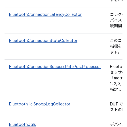
BluetoothConnectionLatencyCollector
コレクタは
バイスにプ
続期間を
BluetoothConnectionStateCollector
このコレクタ
指標を収
ます。
BluetoothConnectionSuccessRatePostProcessor
Bluet
セッサの
「metri
1, 2, 3
指定しま
BluetoothHciSnoopLogCollector
DUT で
ストのロ
BluetoothUtils
デバイスで 