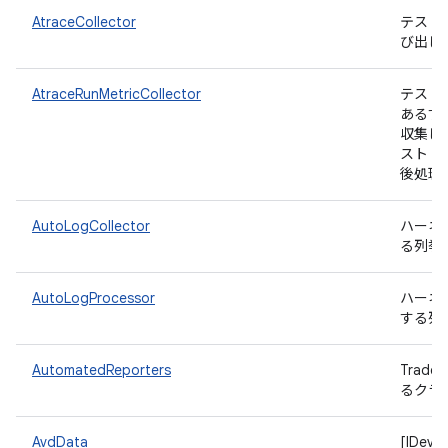
AtraceCollector
テスト
び出し
AtraceRunMetricCollector
テスト
あるす
収集し
スト 
後処理
AutoLogCollector
ハーネ
る列挙
AutoLogProcessor
ハーネ
する列
AutomatedReporters
Trad
るクラ
AvdData
[IDev