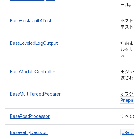
ール。
BaseHostJUnit4Test
ホスト J
テストク
BaseLeveledLogOutput
名前また
ルタリン
装。
BaseModuleController
モジュー
装される
BaseMultiTargetPreparer
オブジェ
Prepare
BasePostProcessor
すべての
IRetry
BaseRetryDecision