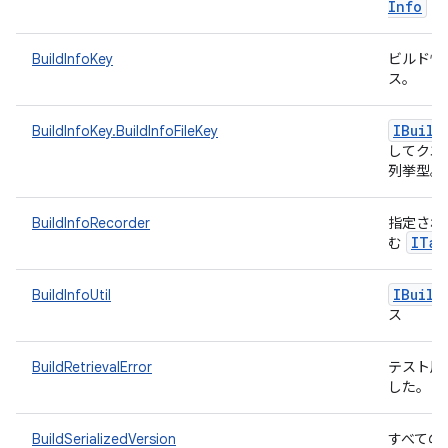
Info
の
BuildInfoKey
ビルド情
ス。
IBuild
BuildInfoKey.BuildInfoFileKey
してクエ
列挙型。
BuildInfoRecorder
指定され
ITar
む
IBuild
BuildInfoUtil
ス
BuildRetrievalError
テスト用
した。
BuildSerializedVersion
すべての