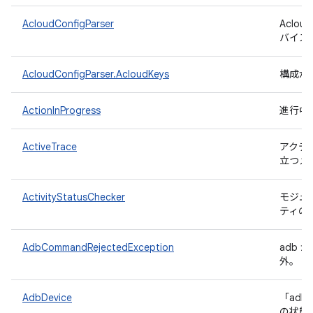
AcloudConfigParser
Aclo
バイス
AcloudConfigParser.AcloudKeys
構成か
ActionInProgress
進行中
ActiveTrace
アクテ
立つメ
ActivityStatusChecker
モジュ
ティの
AdbCommandRejectedException
adb
外。
AdbDevice
「adb
の状態