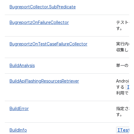
BugreportCollector.SubPredicate
BugreportzOnFailureCollector
テストケー
す。
BugreportzOnTestCaseFailureCollector
実行内のテ
収集しま
BuildAnalysis
単一のビ
BuildApiFlashingResourcesRetriever
Andro
IF
する
利用でき
BuildError
指定され
す。
ITest
D
BuildInfo