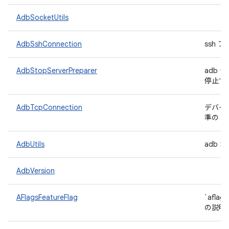
AdbSocketUtils
AdbSshConnection
ssh 
AdbStopServerPreparer
adb 
停止す
AdbTcpConnection
デバイ
準の 
AdbUtils
adb
AdbVersion
AFlagsFeatureFlag
`afl
の説明