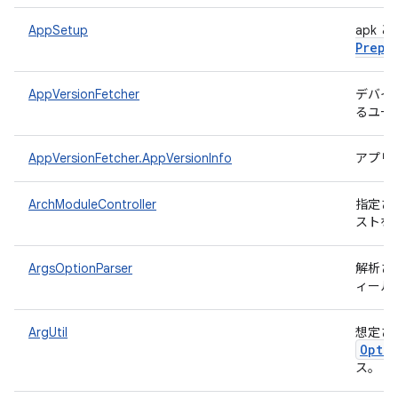
AppSetup
apk
Prepa
AppVersionFetcher
デバイ
るユー
AppVersionFetcher.AppVersionInfo
アプリ
ArchModuleController
指定さ
ストを
ArgsOptionParser
解析さ
ィール
ArgUtil
想定さ
Opti
ス。