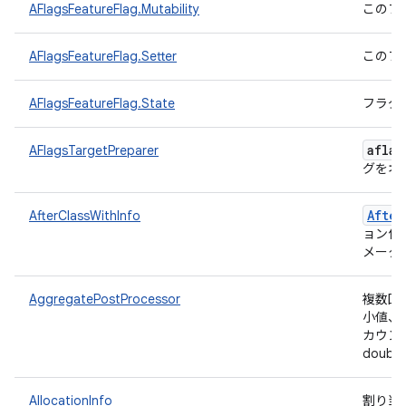
AFlagsFeatureFlag.Mutability
このフ
AFlagsFeatureFlag.Setter
このフ
AFlagsFeatureFlag.State
フラグ
aflag
AFlagsTargetPreparer
グをオ
After
AfterClassWithInfo
ョン付
メータ
AggregatePostProcessor
複数回
小値、
カウン
doub
AllocationInfo
割り当