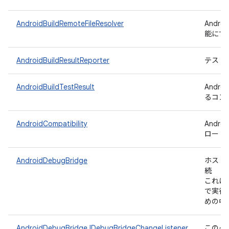
AndroidBuildRemoteFileResolver
Andr
能にす
AndroidBuildResultReporter
テスト結果
AndroidBuildTestResult
Andr
るコン
AndroidCompatibility
Andr
ロード
AndroidDebugBridge
ホスト側の
続
これは
で実行
めの中
AndroidDebugBridge.IDebugBridgeChangeListener
このイ