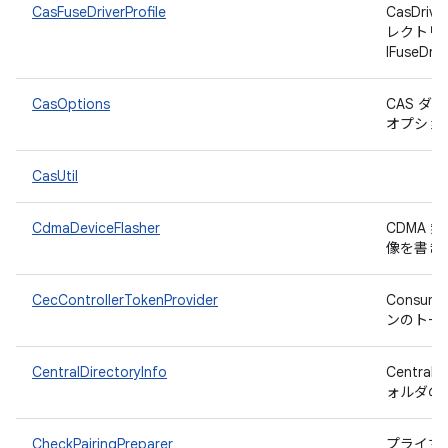
CasFuseDriverProfile
CasDri
レクトリ
IFuseDr
CasOptions
CAS 
オプショ
CasUtil
CdmaDeviceFlasher
CDMA 
像を書き
CecControllerTokenProvider
Consume
ンのトー
CentralDirectoryInfo
Centra
ォルダの
CheckPairingPreparer
プライマ