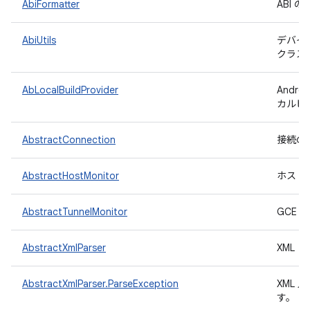
AbiFormatter
ABI 
AbiUtils
デバイ
クラス
AbLocalBuildProvider
Andr
カルビ
AbstractConnection
接続の
AbstractHostMonitor
ホスト
AbstractTunnelMonitor
GCE 
AbstractXmlParser
XML
AbstractXmlParser.ParseException
XML
す。