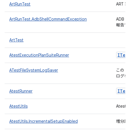
ArtRunTest
ART
ArtRunTest.AdbShellCommandException
ADB
報告す
ArtTest
ITest
AtestExecutionPlanSuiteRunner
ATestFileSystemLogSaver
この L
ログを
ITest
AtestRunner
AtestUtils
Ates
AtestUtils.IncrementalSetupEnabled
増分設