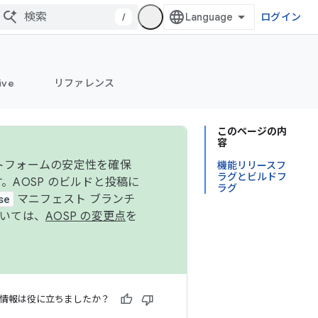
/
ログイン
ive
リファレンス
このページの内
容
ットフォームの安定性を確保
機能リリースフ
ラグとビルドフ
す。AOSP のビルドと投稿に
ラグ
se
マニフェスト ブランチ
ついては、
AOSP の変更点
を
情報は役に立ちましたか？