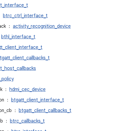
nt_interface_t
 ：
btrc_ctrl_interface_t
back ：
activity_recognition_device
：
bthl_interface_t
tt_client_interface_t
tgatt_client_callbacks_t
ut_host_callbacks
_policy
ack ：
hdmi_cec_device
tion ：
btgatt_client_interface_t
tion_cb ：
btgatt_client_callbacks_t
_cb ：
btrc_callbacks_t