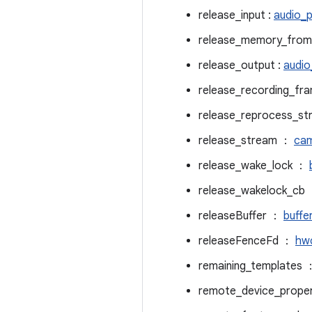
release_input :
audio_p
release_memory_fro
release_output :
audio
release_recording_f
release_reprocess_s
release_stream ：
cam
release_wake_lock ：
release_wakelock_cb
releaseBuffer ：
buffe
releaseFenceFd ：
hwc
remaining_templates
remote_device_prope