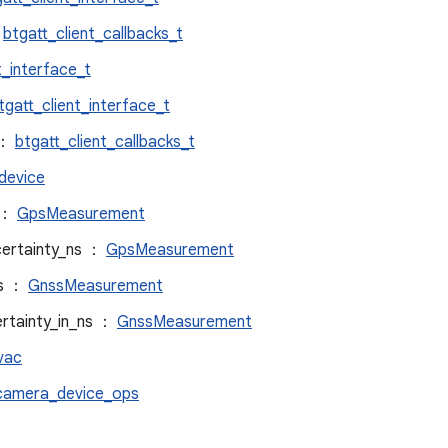
：
btgatt_client_callbacks_t
t_interface_t
tgatt_client_interface_t
 ：
btgatt_client_callbacks_t
device
 ：
GpsMeasurement
certainty_ns ：
GpsMeasurement
ns ：
GnssMeasurement
ertainty_in_ns ：
GnssMeasurement
vac
camera_device_ops