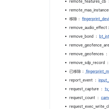
remote_features_cb
remote_mas_instanc
移除：
fingerprint_dev
remove_audio_effect 
remove_bond ：
bt_in
remove_geofence_ar
remove_geofences 
remove_sdp_record 
已移除：
fingerprint_
report_event ：
input
request_capture ：
tv
request_count ：
cam
request_exec_write_