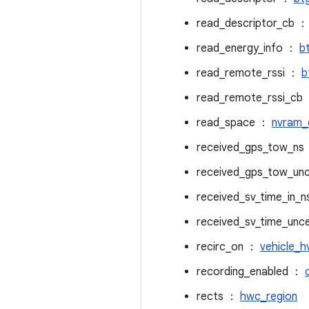
read_descriptor_cb 
read_energy_info ：
b
read_remote_rssi ：
b
read_remote_rssi_cb
read_space ：
nvram_
received_gps_tow_ns
received_gps_tow_un
received_sv_time_in_
received_sv_time_unc
recirc_on ：
vehicle_h
recording_enabled ：
rects ：
hwc_region