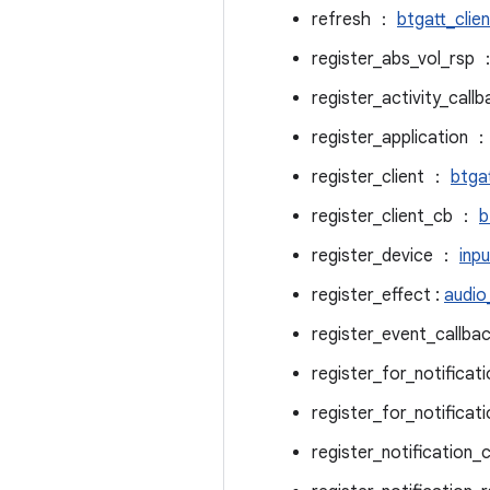
refresh ：
btgatt_clie
register_abs_vol_rsp
register_activity_call
register_application 
register_client ：
btga
register_client_cb ：
b
register_device ：
inp
register_effect :
audio
register_event_callb
register_for_notifica
register_for_notifica
register_notification