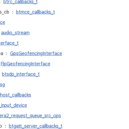
 ：
btrc_callbacks_t
es_cb ：
btmce_callbacks_t
ice
:
audio_stream
terface_t
ea ：
GpsGeofencingInterface
：
FlpGeofencingInterface
：
btsdp_interface_t
msg
_host_callbacks
_input_device
era2_request_queue_src_ops
cb ：
btgatt_server_callbacks_t