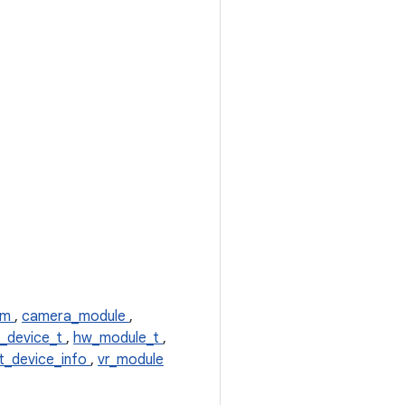
am
,
camera_module
,
_device_t
,
hw_module_t
,
ut_device_info
,
vr_module