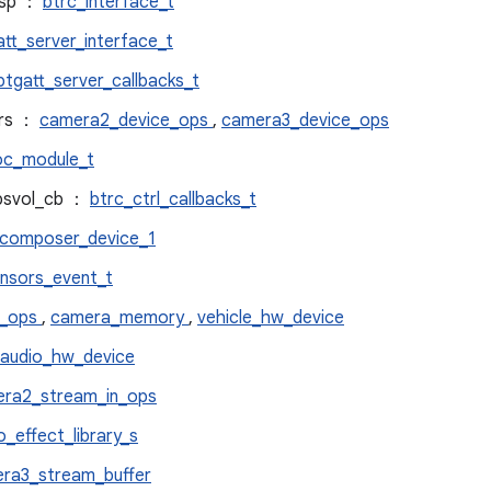
_rsp ：
btrc_interface_t
att_server_interface_t
btgatt_server_callbacks_t
ers ：
camera2_device_ops
,
camera3_device_ops
loc_module_t
absvol_cb ：
btrc_ctrl_callbacks_t
composer_device_1
nsors_event_t
e_ops
,
camera_memory
,
vehicle_hw_device
audio_hw_device
ra2_stream_in_ops
o_effect_library_s
ra3_stream_buffer