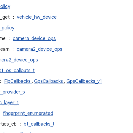
olicy
m_get ：
vehicle_hw_device
_policy
rame ：
camera_device_ops
tream ：
camera2_device_ops
era2_device_ops
bt_os_callouts_t
 ：
FlpCallbacks
,
GpsCallbacks
,
GpsCallbacks_v1
r_provider_s
_layer_1
 ：
fingerprint_enumerated
rties_cb ：
bt_callbacks_t