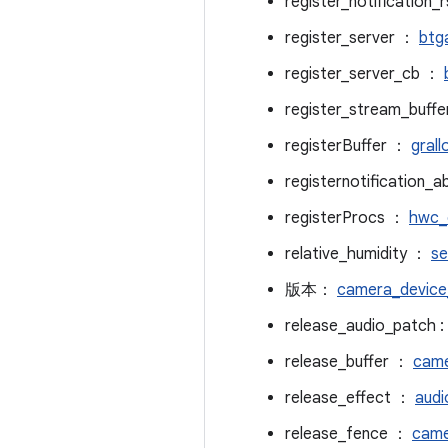
register_notification
register_server ：
btg
register_server_cb ：
register_stream_buff
registerBuffer ：
gral
registernotification_
registerProcs ：
hwc_
relative_humidity ：
se
版本：
camera_devic
release_audio_patch :
release_buffer ：
came
release_effect ：
audi
release_fence ：
came