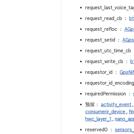
request_last_voice_
request_read_cb ：
bt
request_refloc ：
AGps
request_setid ：
AGpsR
request_utc_time_cb
request_write_cb ：
b
requestor_id ：
GpsNiN
requestor_id_encodi
requiredPermission ：
预留：
activity_event
consumerir_device
,
fi
hwc_layer_1
,
nano_ap
reserved0 ：
sensors_