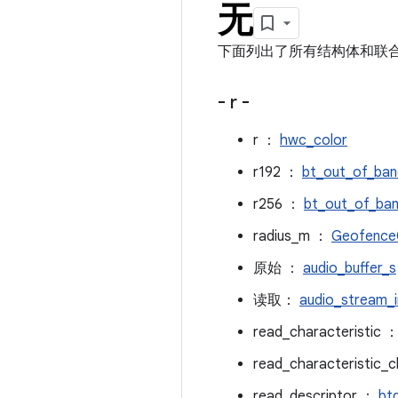
无
下面列出了所有结构体和联
- r -
r ：
hwc_color
r192 ：
bt_out_of_ban
r256 ：
bt_out_of_ba
radius_m ：
GeofenceC
原始 ：
audio_buffer_s
读取：
audio_stream_i
read_characteristic 
read_characteristic_
read_descriptor ：
btg