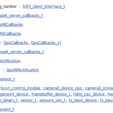
tag_number ：
bthf_client_interface_t
gatt_server_callbacks_t
RilCallbacks
ilCallbacks
 ：
GpsCallbacks
,
GpsCallbacks_v1
tgatt_server_callbacks_t
otification
ng ：
GpsNiNotification
sensor_t
,
boot_control_module
,
camera3_device_ops
,
camera3_stre
ngerprint_device
,
framebuffer_device_t
,
hdmi_cec_device
,
hw
p_binary_t
,
sensor_t
,
sensors_vec_t
,
tv_input_device
,
tv_inp
event_t