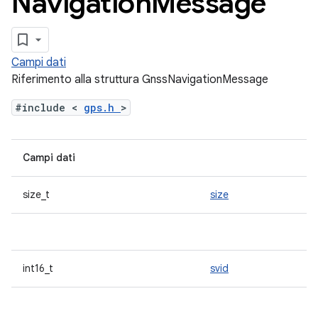
Navigation
Message
Campi dati
Riferimento alla struttura GnssNavigationMessage
#include <
gps.h
>
Campi dati
size_t
size
int16_t
svid