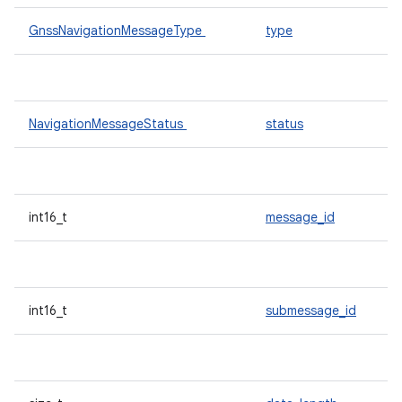
GnssNavigationMessageType
type
NavigationMessageStatus
status
int16_t
message_id
int16_t
submessage_id