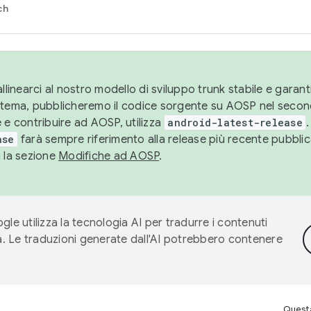
ch
llinearci al nostro modello di sviluppo trunk stabile e garantir
istema, pubblicheremo il codice sorgente su AOSP nel secon
 e contribuire ad AOSP, utilizza
android-latest-release
.
ase
farà sempre riferimento alla release più recente pubbli
a la sezione
Modifiche ad AOSP
.
gle utilizza la tecnologia AI per tradurre i contenuti
ta. Le traduzioni generate dall'AI potrebbero contenere
Questa