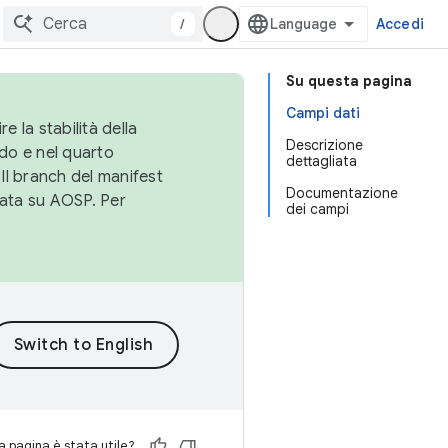
/
Accedi
Su questa pagina
Campi dati
e la stabilità della
Descrizione
do e nel quarto
dettagliata
 Il branch del manifest
Documentazione
cata su AOSP. Per
dei campi
 pagina è stata utile?