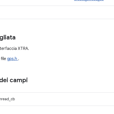
gliata
interfaccia XTRA.
 file
gps.h
.
dei campi
thread_cb