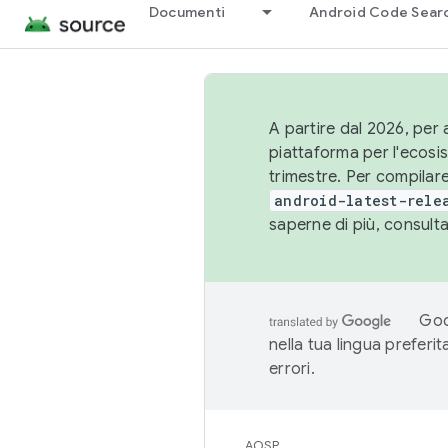
Documenti
Android Code Sear
A partire dal 2026, per a
piattaforma per l'ecos
trimestre. Per compilare
android-latest-rele
saperne di più, consult
Goo
nella tua lingua preferi
errori.
AOSP