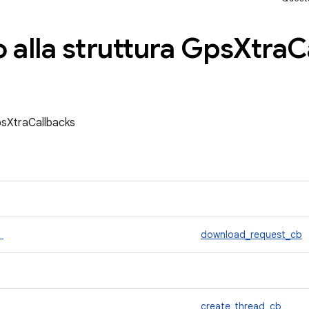
 alla struttura Gps
Xtra
C
GpsXtraCallbacks
t
download_request_cb
create_thread_cb