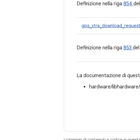
Definizione nella riga
854
del
gps_xtra_download_reques
Definizione nella riga
853
del
La documentazione di questa
hardware/libhardware
I campioni di contenuti e codice in quest