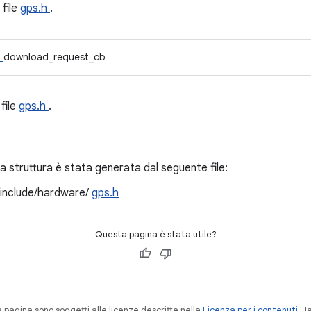
 file
gps.h
.
t
download_request_cb
 file
gps.h
.
 struttura è stata generata dal seguente file:
/include/hardware/
gps.h
Questa pagina è stata utile?
a pagina sono soggetti alle licenze descritte nella
Licenza per i contenuti
. 