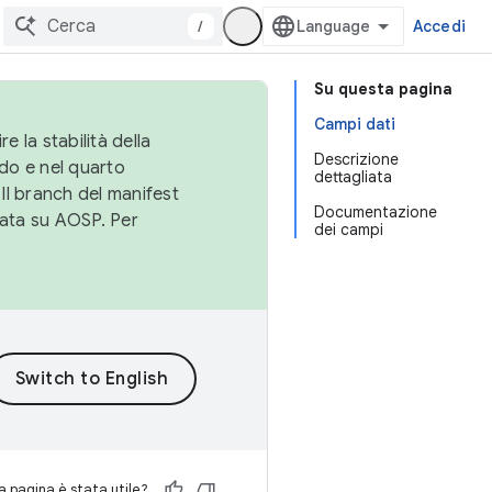
/
Accedi
Su questa pagina
Campi dati
e la stabilità della
Descrizione
do e nel quarto
dettagliata
 Il branch del manifest
Documentazione
cata su AOSP. Per
dei campi
 pagina è stata utile?