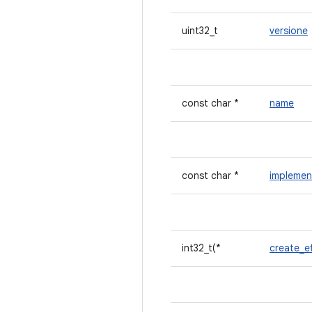
uint32_t
versione
const char *
name
const char *
implemen
int32_t(*
create_e