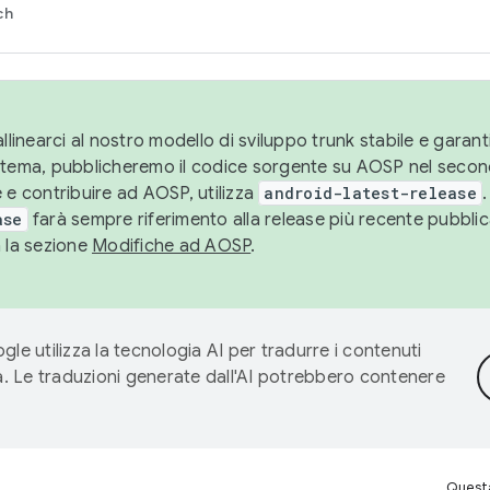
ch
llinearci al nostro modello di sviluppo trunk stabile e garantir
istema, pubblicheremo il codice sorgente su AOSP nel secon
 e contribuire ad AOSP, utilizza
android-latest-release
.
ase
farà sempre riferimento alla release più recente pubbli
a la sezione
Modifiche ad AOSP
.
gle utilizza la tecnologia AI per tradurre i contenuti
ta. Le traduzioni generate dall'AI potrebbero contenere
Questa