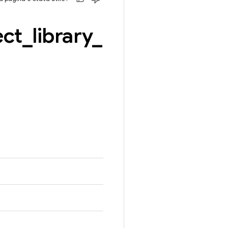
ect
_
library
_