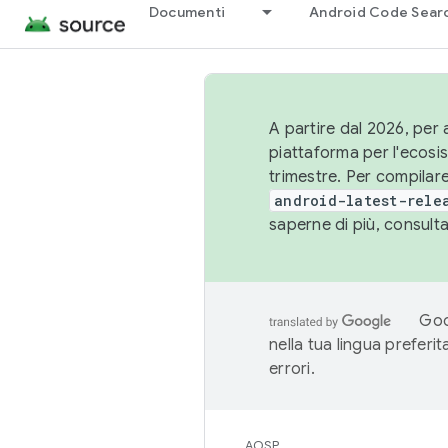
Documenti
Android Code Sear
A partire dal 2026, per a
piattaforma per l'ecos
trimestre. Per compilare
android-latest-rele
saperne di più, consult
Goo
nella tua lingua preferi
errori.
AOSP