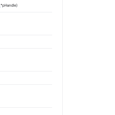
t
*pHandle)