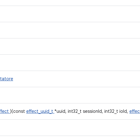
tatore
ffect
)(const
effect_uuid_t
*uuid, int32_t sessionId, int32_t ioId,
effe