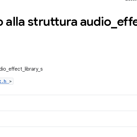
 alla struttura audio
_
eff
dio_effect_library_s
ct.h
>