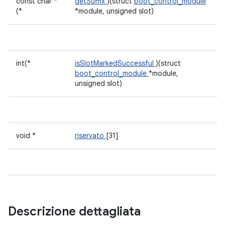
const char *
getSuffix
)(struct
boot_control_module
(*
*module, unsigned slot)
int(*
isSlotMarkedSuccessful
)(struct
boot_control_module
*module,
unsigned slot)
void *
riservato
[31]
Descrizione dettagliata