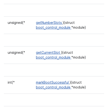
unsigned(*
getNumberSlots
)(struct
boot_control_module
*module)
unsigned(*
getCurrentSlot
)(struct
boot_control_module
*module)
int(*
markBootSuccessful
)(struct
boot_control_module
*module)