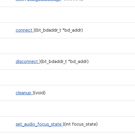
connect
)(bt_bdaddr_t *bd_addr)
disconnect
)(bt_bdaddr_t *bd_addr)
cleanup
)(void)
set_audio_focus_state
)(int focus_state)