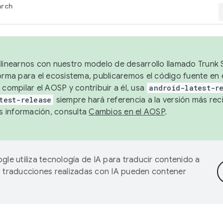
arch
alinearnos con nuestro modelo de desarrollo llamado Trunk S
forma para el ecosistema, publicaremos el código fuente en
 compilar el AOSP y contribuir a él, usa
android-latest-r
test-release
siempre hará referencia a la versión más reci
 información, consulta
Cambios en el AOSP
.
gle utiliza tecnología de IA para traducir contenido a
as traducciones realizadas con IA pueden contener