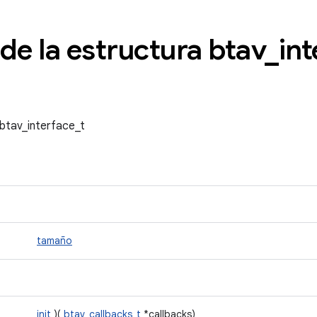
de la estructura btav
_
int
 btav_interface_t
tamaño
init
)(
btav_callbacks_t
*callbacks)