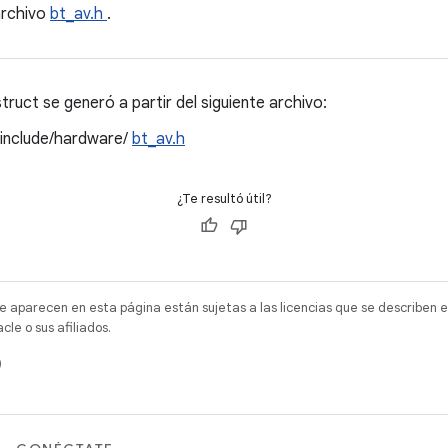
archivo
bt_av.h
.
ruct se generó a partir del siguiente archivo:
/include/hardware/
bt_av.h
¿Te resultó útil?
e aparecen en esta página están sujetas a las licencias que se describen e
e o sus afiliados.
)