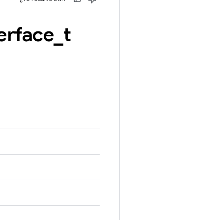
erface
_
t