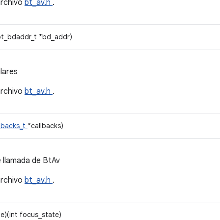
archivo
bt_av.h
.
bt_bdaddr_t *bd_addr)
lares
archivo
bt_av.h
.
lbacks_t
*callbacks)
e llamada de BtAv
archivo
bt_av.h
.
e)(int focus_state)