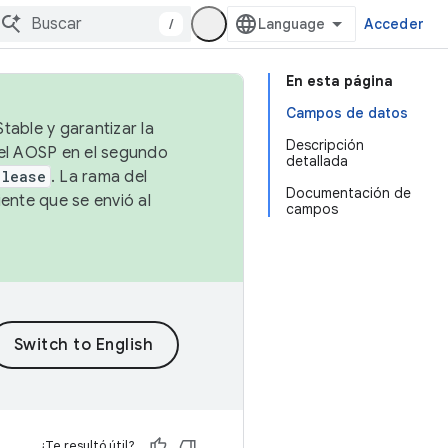
/
Acceder
En esta página
Campos de datos
table y garantizar la
Descripción
 el AOSP en el segundo
detallada
elease
. La rama del
Documentación de
ente que se envió al
campos
¿Te resultó útil?