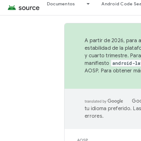
Documentos
Android Code Se
A partir de 2026, para 
estabilidad de la plata
y cuarto trimestre. Para
manifiesto
android-la
AOSP. Para obtener más
Goo
tu idioma preferido. L
errores.
AOSP