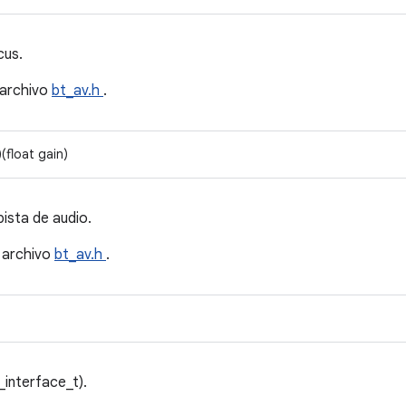
cus.
 archivo
bt_av.h
.
(float gain)
ista de audio.
 archivo
bt_av.h
.
_interface_t).