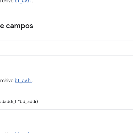
archivo
bt_av.h
.
de campos
archivo
bt_av.h
.
bdaddr_t *bd_addr)