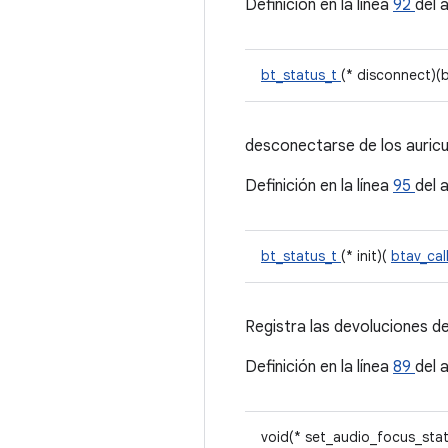
Definición en la línea
92
del 
bt_status_t
(* disconnect)(
desconectarse de los auricu
Definición en la línea
95
del 
bt_status_t
(* init)(
btav_cal
Registra las devoluciones d
Definición en la línea
89
del 
void(* set_audio_focus_stat