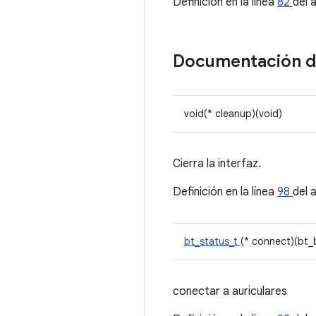
Definición en la línea
82
del 
Documentación 
void(* cleanup)(void)
Cierra la interfaz.
Definición en la línea
98
del 
bt_status_t
(* connect)(bt_
conectar a auriculares