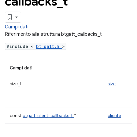
callbacks
_
t
Campi dati
Riferimento alla struttura btgatt_callbacks_t
#include <
bt_gatt.h
>
Campi dati
size_t
size
const
btgatt_client_callbacks_t
*
cliente