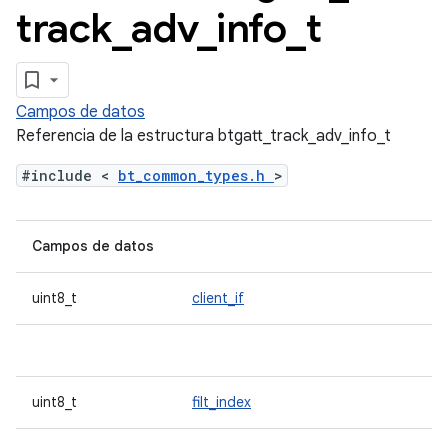
track
_
adv
_
info
_
t
Campos de datos
Referencia de la estructura btgatt_track_adv_info_t
#include <
bt_common_types.h
>
Campos de datos
uint8_t
client_if
uint8_t
filt_index