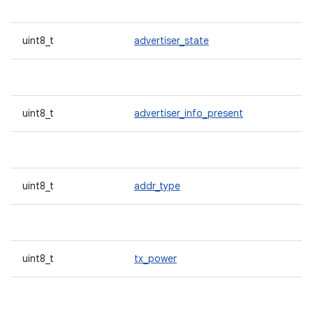
uint8_t
advertiser_state
uint8_t
advertiser_info_present
uint8_t
addr_type
uint8_t
tx_power