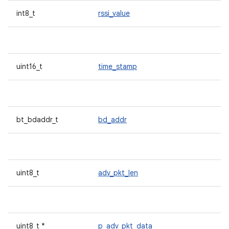
int8_t
rssi_value
uint16_t
time_stamp
bt_bdaddr_t
bd_addr
uint8_t
adv_pkt_len
uint8_t *
p_adv_pkt_data