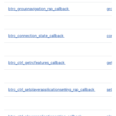
btrc_groupnavigation_rsp_callback
grou
btrc_connection_state_callback
conn
btrc_ctrl_getrcfeatures_callback
getr
btrc_ctrl_setplayerapplicationsetting_rsp_callback
setpl