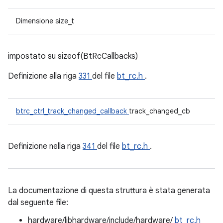
Dimensione size_t
impostato su sizeof(BtRcCallbacks)
Definizione alla riga
331
del file
bt_rc.h
.
btrc_ctrl_track_changed_callback
track_changed_cb
Definizione nella riga
341
del file
bt_rc.h
.
La documentazione di questa struttura è stata generata
dal seguente file:
hardware/libhardware/include/hardware/
bt_rc.h