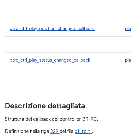
btrc_ctrl_play_position_changed_callback
play
btrc_ctrl_play_status_changed_callback
play
Descrizione dettagliata
Struttura del callback del controller BT-RC.
Definizione nella riga
329
del file
bt_rc.h
.