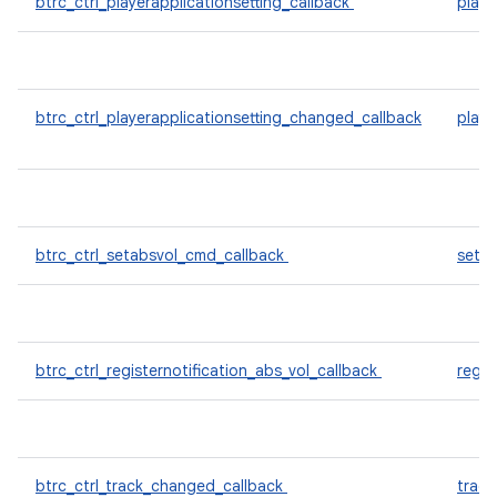
btrc_ctrl_playerapplicationsetting_callback
playe
btrc_ctrl_playerapplicationsetting_changed_callback
playe
btrc_ctrl_setabsvol_cmd_callback
seta
btrc_ctrl_registernotification_abs_vol_callback
regis
btrc_ctrl_track_changed_callback
trac