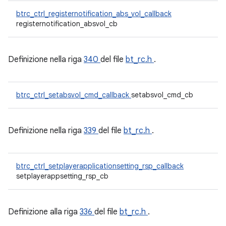
btrc_ctrl_registernotification_abs_vol_callback
registernotification_absvol_cb
Definizione nella riga
340
del file
bt_rc.h
.
btrc_ctrl_setabsvol_cmd_callback
setabsvol_cmd_cb
Definizione nella riga
339
del file
bt_rc.h
.
btrc_ctrl_setplayerapplicationsetting_rsp_callback
setplayerappsetting_rsp_cb
Definizione alla riga
336
del file
bt_rc.h
.