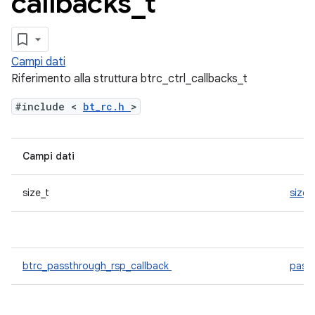
callbacks
_
t
Campi dati
Riferimento alla struttura btrc_ctrl_callbacks_t
#include <
bt_rc.h
>
Campi dati
size_t
size
btrc_passthrough_rsp_callback
pass