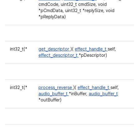
cmdCode, uint32_t cmdSize, void
*pCmdData, uint32_t *replySize, void
*pReplyData)
int32_t(*
get_descriptor
)(
effect_handle_t
self,
effect_descriptor_t
*pDescriptor)
int32_t(*
process_reverse
)(
effect_handle_t
self,
audio_buffer_t
*inBuffer,
audio_buffer_t
*outBuffer)