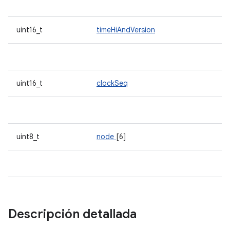
uint16_t
timeHiAndVersion
uint16_t
clockSeq
uint8_t
node
[6]
Descripción detallada