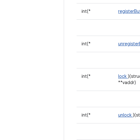
int(*
registerBu
int(*
unregister
int(*
lock
)(str
**vaddr)
int(*
unlock
)(s