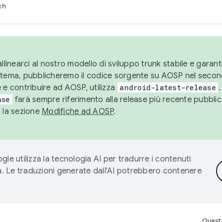
ch
llinearci al nostro modello di sviluppo trunk stabile e garantir
istema, pubblicheremo il codice sorgente su AOSP nel secon
 e contribuire ad AOSP, utilizza
android-latest-release
.
ase
farà sempre riferimento alla release più recente pubbli
a la sezione
Modifiche ad AOSP
.
gle utilizza la tecnologia AI per tradurre i contenuti
ta. Le traduzioni generate dall'AI potrebbero contenere
Questa