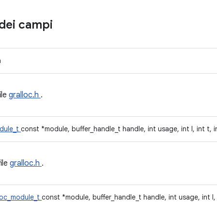
dei campi
n
ile
gralloc.h
.
dule_t
const *module, buffer_handle_t handle, int usage, int l, int t, i
file
gralloc.h
.
loc_module_t
const *module, buffer_handle_t handle, int usage, int l, in