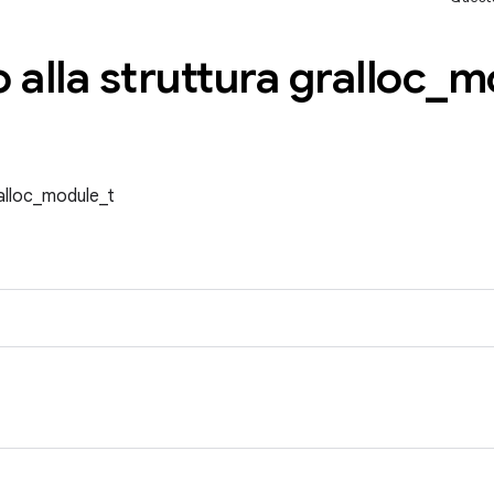
 alla struttura gralloc
_
m
ralloc_module_t