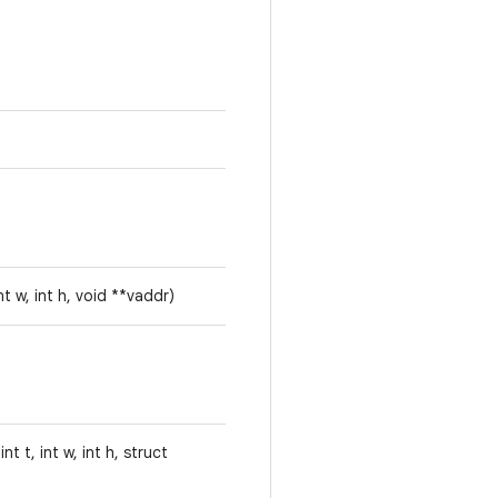
nt w, int h, void **vaddr)
t t, int w, int h, struct