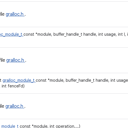
file
gralloc.h
.
loc_module_t
const *module, buffer_handle_t handle, int usage, int l, in
file
gralloc.h
.
ct
gralloc_module_t
const *module, buffer_handle_t handle, int usage, int
 int fenceFd)
file
gralloc.h
.
c_module_t
const *module, int operation,...)