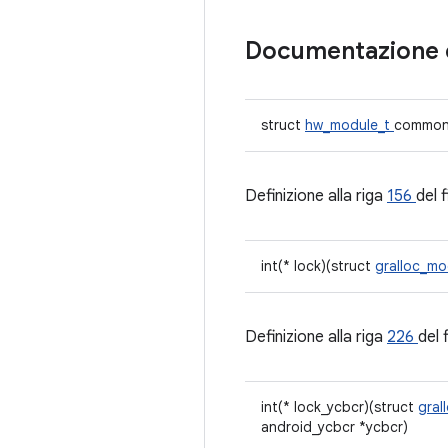
Documentazione 
struct
hw_module_t
commo
Definizione alla riga
156
del f
int(* lock)(struct
gralloc_mo
Definizione alla riga
226
del 
int(* lock_ycbcr)(struct
gral
android_ycbcr *ycbcr)