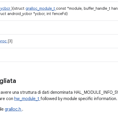
_ycbcr
)(struct
gralloc_module_t
const *module, buffer_handle_t handle
struct android_ycbcr *ycbcr, int fenceFd)
proc
[3]
gliata
avere una struttura di dati denominata HAL_MODULE_INFO_SYM
iare con
hw_module_t
followed by module specific information.
ile
gralloc.h
.