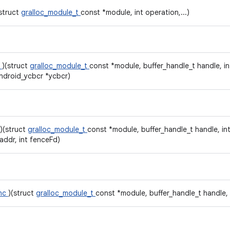
(struct
gralloc_module_t
const *module, int operation,...)
r
)(struct
gralloc_module_t
const *module, buffer_handle_t handle, int u
android_ycbcr *ycbcr)
)(struct
gralloc_module_t
const *module, buffer_handle_t handle, int us
vaddr, int fenceFd)
ync
)(struct
gralloc_module_t
const *module, buffer_handle_t handle, 