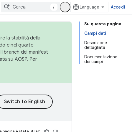
/
Accedi
Su questa pagina
Campi dati
e la stabilità della
Descrizione
do e nel quarto
dettagliata
 Il branch del manifest
Documentazione
cata su AOSP. Per
dei campi
 pagina è stata utile?