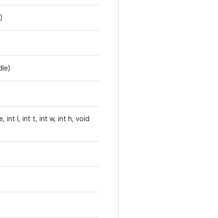
)
dle)
nt l, int t, int w, int h, void