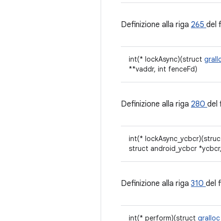
Definizione alla riga
265
del 
int(* lockAsync)(struct
gral
**vaddr, int fenceFd)
Definizione alla riga
280
del 
int(* lockAsync_ycbcr)(stru
struct android_ycbcr *ycbcr,
Definizione alla riga
310
del 
int(* perform)(struct
grallo