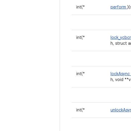
int(*
perform
)
int(*
lock_ycbc
h, struct 
int(*
lockAsync
h, void **
int(*
unlockAs