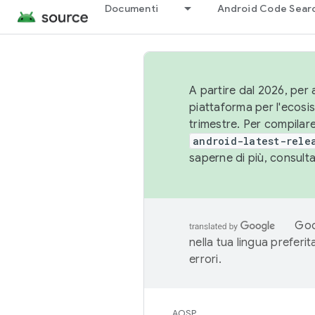
Documenti
Android Code Sear
A partire dal 2026, per a
piattaforma per l'ecos
trimestre. Per compilare
android-latest-rele
saperne di più, consult
Goo
nella tua lingua preferi
errori.
AOSP