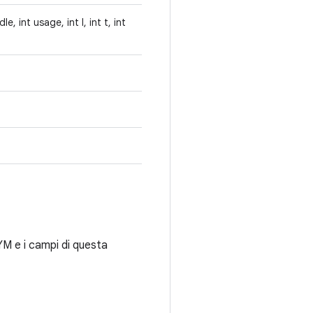
, int usage, int l, int t, int
 e i campi di questa