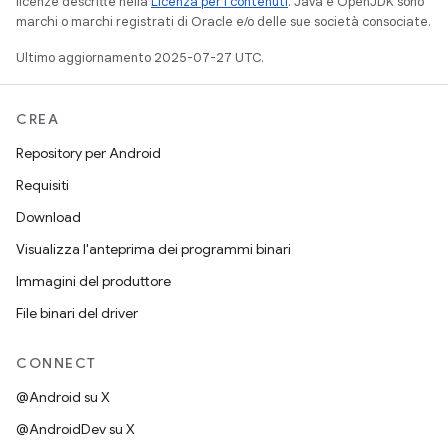
licenze descritte nella
Licenza per i contenuti
. Java e OpenJDK sono
marchi o marchi registrati di Oracle e/o delle sue società consociate.
Ultimo aggiornamento 2025-07-27 UTC.
CREA
Repository per Android
Requisiti
Download
Visualizza l'anteprima dei programmi binari
Immagini del produttore
File binari del driver
CONNECT
@Android su X
@AndroidDev su X