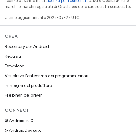
licenze descritte nella
Licenza per i contenuti
. Java e OpenJDK sono
marchi o marchi registrati di Oracle e/o delle sue società consociate.
Ultimo aggiornamento 2025-07-27 UTC.
CREA
Repository per Android
Requisiti
Download
Visualizza l'anteprima dei programmi binari
Immagini del produttore
File binari del driver
CONNECT
@Android su X
@AndroidDev su X