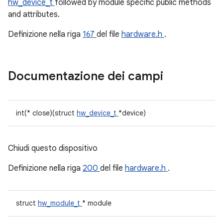
hw_device_t
followed by module specific public methods
and attributes.
Definizione nella riga
167
del file
hardware.h
.
Documentazione dei campi
int(* close)(struct
hw_device_t
*device)
Chiudi questo dispositivo
Definizione nella riga
200
del file
hardware.h
.
struct
hw_module_t
* module