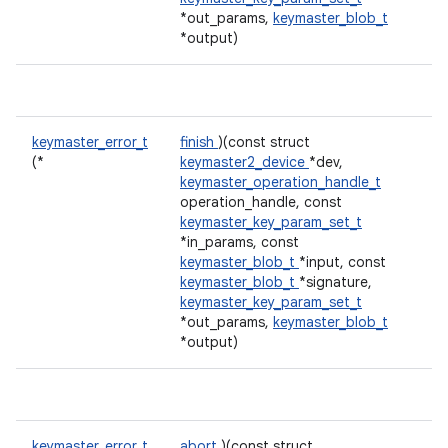
*out_params,
keymaster_blob_t
*output)
keymaster_error_t
finish
)(const struct
(*
keymaster2_device
*dev,
keymaster_operation_handle_t
operation_handle, const
keymaster_key_param_set_t
*in_params, const
keymaster_blob_t
*input, const
keymaster_blob_t
*signature,
keymaster_key_param_set_t
*out_params,
keymaster_blob_t
*output)
keymaster_error_t
abort
)(const struct