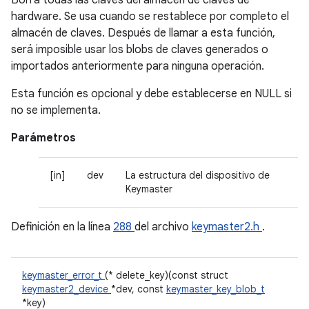
Borra todas las claves del almacén de claves de
hardware. Se usa cuando se restablece por completo el
almacén de claves. Después de llamar a esta función,
será imposible usar los blobs de claves generados o
importados anteriormente para ninguna operación.
Esta función es opcional y debe establecerse en NULL si
no se implementa.
Parámetros
[in]
dev
La estructura del dispositivo de
Keymaster
Definición en la línea
288
del archivo
keymaster2.h
.
keymaster_error_t
(* delete_key)(const struct
keymaster2_device
*dev, const
keymaster_key_blob_t
*key)