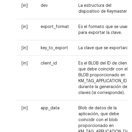
[in]
dev
La estructura del
dispositivo de Keymaster
[in]
export_format
Es el formato que se usará
para exportar la clave.
[in]
key_to_export
La clave que se exportará.
[in]
client_id
Es el BLOB del ID de cliente
que debe coincidir con el
BLOB proporcionado en
KM_TAG_APPLICATION_ID
durante la generación de
claves (si corresponde).
[in]
app_data
Blob de datos de la
aplicación, que debe
coincidir con el blob
proporcionado en
KM_TAG_APPLICATION_DAT