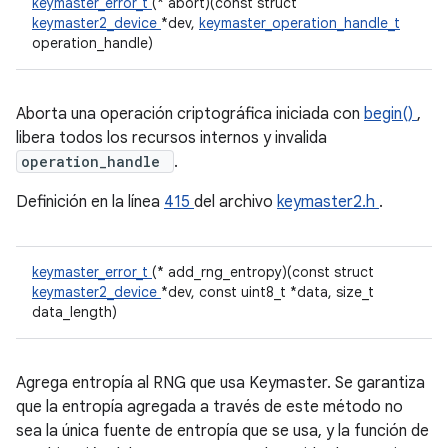
keymaster_error_t
(* abort)(const struct
keymaster2_device
*dev,
keymaster_operation_handle_t
operation_handle)
Aborta una operación criptográfica iniciada con
begin()
,
libera todos los recursos internos y invalida
operation_handle
.
Definición en la línea
415
del archivo
keymaster2.h
.
keymaster_error_t
(* add_rng_entropy)(const struct
keymaster2_device
*dev, const uint8_t *data, size_t
data_length)
Agrega entropía al RNG que usa Keymaster. Se garantiza
que la entropía agregada a través de este método no
sea la única fuente de entropía que se usa, y la función de