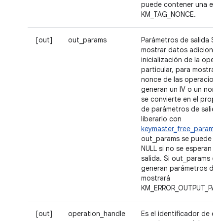
puede contener una eti
KM_TAG_NONCE.
[out]
out_params
Parámetros de salida Se
mostrar datos adicionale
inicialización de la oper
particular, para mostrar e
nonce de las operacion
generan un IV o un nonce
se convierte en el propie
de parámetros de salida
liberarlo con
keymaster_free_param_s
out_params se puede es
NULL si no se esperan p
salida. Si out_params es
generan parámetros de 
mostrará
KM_ERROR_OUTPUT_PAR
[out]
operation_handle
Es el identificador de o