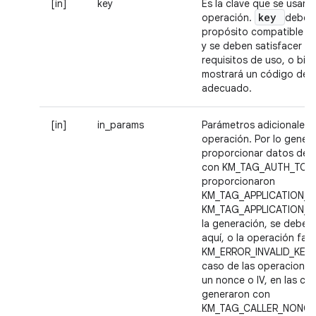
[in]
key
Es la clave que se usará 
key
operación.
debe t
propósito compatible 
y se deben satisfacer t
requisitos de uso, o bie
mostrará un código de e
adecuado.
[in]
in_params
Parámetros adicionales p
operación. Por lo genera
proporcionar datos de a
con KM_TAG_AUTH_TOKEN
proporcionaron
KM_TAG_APPLICATION_I
KM_TAG_APPLICATION_D
la generación, se deben
aquí, o la operación fall
KM_ERROR_INVALID_KEY_B
caso de las operaciones
un nonce o IV, en las cl
generaron con
KM_TAG_CALLER_NONCE,