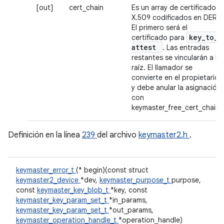
[out]
cert_chain
Es un array de certificados
X.509 codificados en DER.
El primero será el
key
_
to
_
certificado para
attest
. Las entradas
restantes se vincularán a la
raíz. El llamador se
convierte en el propietario
y debe anular la asignación
con
keymaster_free_cert_chain.
Definición en la línea
239
del archivo
keymaster2.h
.
keymaster_error_t
(* begin)(const struct
keymaster2_device
*dev,
keymaster_purpose_t
purpose,
const
keymaster_key_blob_t
*key, const
keymaster_key_param_set_t
*in_params,
keymaster_key_param_set_t
*out_params,
keymaster_operation_handle_t
*operation_handle)