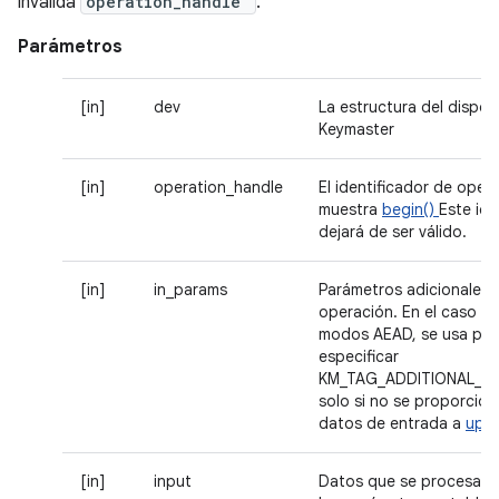
invalida
operation_handle
.
Parámetros
[in]
dev
La estructura del dispos
Keymaster
[in]
operation_handle
El identificador de oper
muestra
begin()
Este ide
dejará de ser válido.
[in]
in_params
Parámetros adicionales p
operación. En el caso de
modos AEAD, se usa par
especificar
KM_TAG_ADDITIONAL_DA
solo si no se proporcio
datos de entrada a
upd
[in]
input
Datos que se procesará