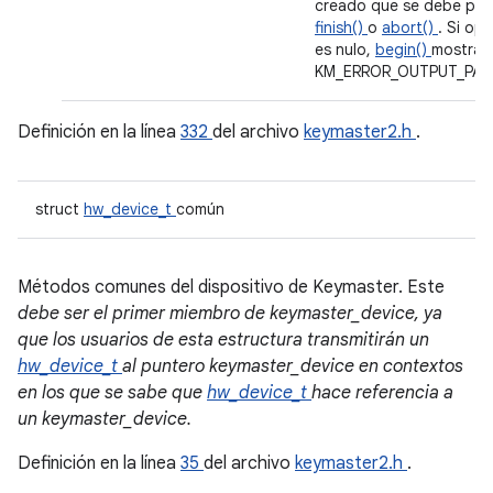
creado que se debe pas
finish()
o
abort()
. Si op
es nulo,
begin()
mostrar
KM_ERROR_OUTPUT_PAR
Definición en la línea
332
del archivo
keymaster2.h
.
struct
hw_device_t
común
Métodos comunes del dispositivo de Keymaster. Este
debe ser el primer miembro de keymaster_device, ya
que los usuarios de esta estructura transmitirán un
hw_device_t
al puntero keymaster_device en contextos
en los que se sabe que
hw_device_t
hace referencia a
un keymaster_device.
Definición en la línea
35
del archivo
keymaster2.h
.