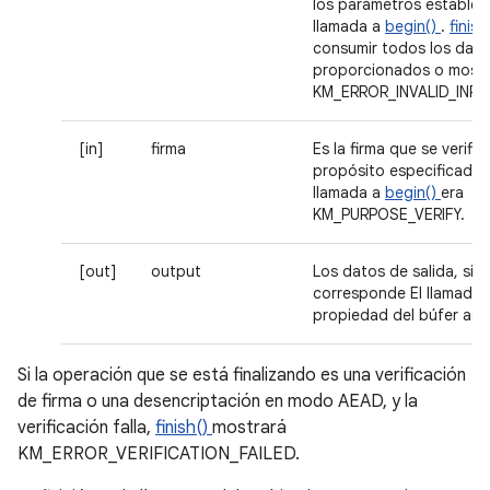
los parámetros establec
llamada a
begin()
.
finish
consumir todos los dato
proporcionados o mostr
KM_ERROR_INVALID_INPU
[in]
firma
Es la firma que se verifica
propósito especificado 
llamada a
begin()
era
KM_PURPOSE_VERIFY.
[out]
output
Los datos de salida, si
corresponde El llamador
propiedad del búfer asi
Si la operación que se está finalizando es una verificación
de firma o una desencriptación en modo AEAD, y la
verificación falla,
finish()
mostrará
KM_ERROR_VERIFICATION_FAILED.