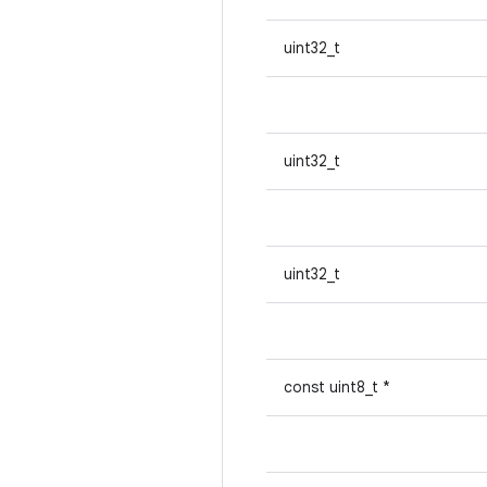
uint32_t
uint32_t
uint32_t
const uint8_t *