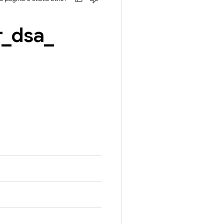
r
_
dsa
_