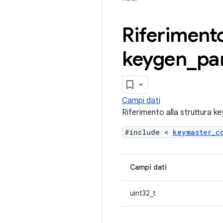
Riferimento
keygen
_
pa
Campi dati
Riferimento alla struttura
#include <
keymaster_
Campi dati
uint32_t