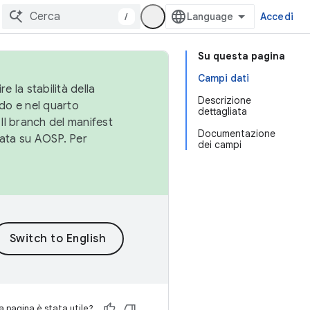
/
Accedi
Su questa pagina
Campi dati
e la stabilità della
Descrizione
do e nel quarto
dettagliata
 Il branch del manifest
Documentazione
cata su AOSP. Per
dei campi
 pagina è stata utile?