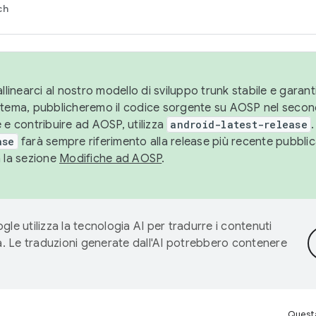
ch
llinearci al nostro modello di sviluppo trunk stabile e garantir
istema, pubblicheremo il codice sorgente su AOSP nel secon
 e contribuire ad AOSP, utilizza
android-latest-release
.
ase
farà sempre riferimento alla release più recente pubbli
a la sezione
Modifiche ad AOSP
.
gle utilizza la tecnologia AI per tradurre i contenuti
ta. Le traduzioni generate dall'AI potrebbero contenere
Questa