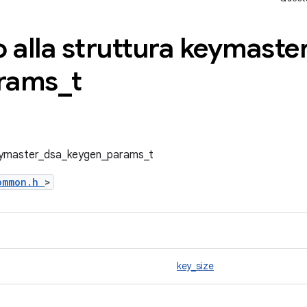
 alla struttura keymaste
rams
_
t
 keymaster_dsa_keygen_params_t
common.h
>
key_size