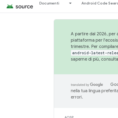
Documenti
Android Code Sear
A partire dal 2026, per a
piattaforma per l'ecos
trimestre. Per compilare
android-latest-rele
saperne di più, consult
Goo
nella tua lingua preferi
errori.
AOSP