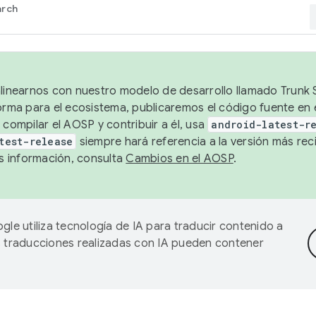
arch
alinearnos con nuestro modelo de desarrollo llamado Trunk S
forma para el ecosistema, publicaremos el código fuente en
 compilar el AOSP y contribuir a él, usa
android-latest-r
test-release
siempre hará referencia a la versión más reci
 información, consulta
Cambios en el AOSP
.
gle utiliza tecnología de IA para traducir contenido a
as traducciones realizadas con IA pueden contener