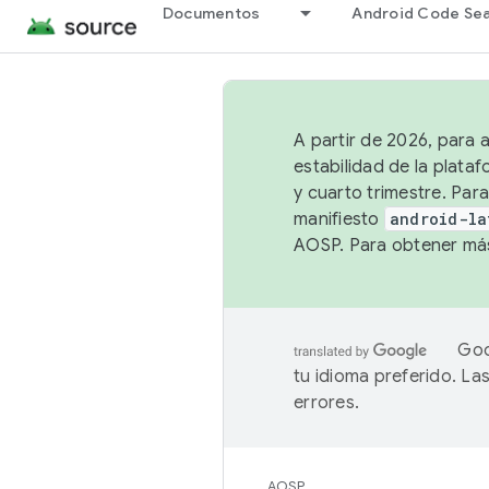
Documentos
Android Code Se
A partir de 2026, para 
estabilidad de la plata
y cuarto trimestre. Para
manifiesto
android-la
AOSP. Para obtener más
Goo
tu idioma preferido. L
errores.
AOSP