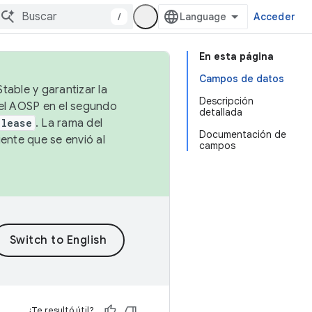
/
Acceder
En esta página
Campos de datos
table y garantizar la
Descripción
 el AOSP en el segundo
detallada
elease
. La rama del
Documentación de
ente que se envió al
campos
¿Te resultó útil?