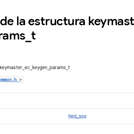
 de la estructura keymast
rams
_
t
a keymaster_ec_keygen_params_t
common.h
>
field_size