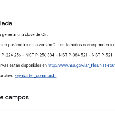
llada
 generar una clave de CE.
nico parámetro en la versión 2. Los tamaños corresponden a e
T P-224 256 = NIST P-256 384 = NIST P-384 521 = NIST P-521
rvas están disponibles en
http://www.nsa.gov/ia/_files/nist-ro
 archivo
keymaster_common.h
.
de campos