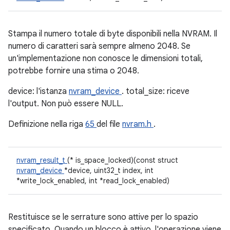
Stampa il numero totale di byte disponibili nella NVRAM. Il
numero di caratteri sarà sempre almeno 2048. Se
un'implementazione non conosce le dimensioni totali,
potrebbe fornire una stima o 2048.
device: l'istanza
nvram_device
. total_size: riceve
l'output. Non può essere NULL.
Definizione nella riga
65
del file
nvram.h
.
nvram_result_t
(* is_space_locked)(const struct
nvram_device
*device, uint32_t index, int
*write_lock_enabled, int *read_lock_enabled)
Restituisce se le serrature sono attive per lo spazio
specificato. Quando un blocco è attivo, l'operazione viene