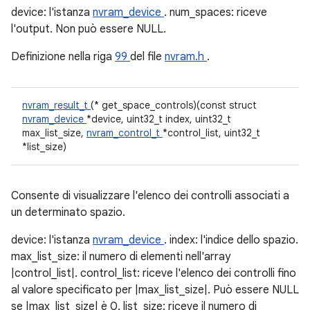
device: l'istanza
nvram_device
. num_spaces: riceve
l'output. Non può essere NULL.
Definizione nella riga
99
del file
nvram.h
.
nvram_result_t
(* get_space_controls)(const struct
nvram_device
*device, uint32_t index, uint32_t
max_list_size,
nvram_control_t
*control_list, uint32_t
*list_size)
Consente di visualizzare l'elenco dei controlli associati a
un determinato spazio.
device: l'istanza
nvram_device
. index: l'indice dello spazio.
max_list_size: il numero di elementi nell'array
|control_list|. control_list: riceve l'elenco dei controlli fino
al valore specificato per |max_list_size|. Può essere NULL
se |max_list_size| è 0. list_size: riceve il numero di