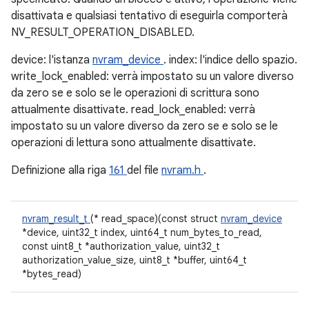
disattivata e qualsiasi tentativo di eseguirla comporterà
NV_RESULT_OPERATION_DISABLED.
device: l'istanza
nvram_device
. index: l'indice dello spazio.
write_lock_enabled: verrà impostato su un valore diverso
da zero se e solo se le operazioni di scrittura sono
attualmente disattivate. read_lock_enabled: verrà
impostato su un valore diverso da zero se e solo se le
operazioni di lettura sono attualmente disattivate.
Definizione alla riga
161
del file
nvram.h
.
nvram_result_t
(* read_space)(const struct
nvram_device
*device, uint32_t index, uint64_t num_bytes_to_read,
const uint8_t *authorization_value, uint32_t
authorization_value_size, uint8_t *buffer, uint64_t
*bytes_read)