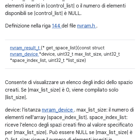
elementi inseriti in |control_list| o il numero di elementi
disponibili se |control_list| è NULL.
Definizione nella riga
144
del file
nvram.h
.
nvram_result_t
(* get_space_list)(const struct
nvram_device
*device, uint32_t max_list_size, uint32_t
*space_index_list, uint32_t *list_size)
Consente di visualizzare un elenco degli indici dello spazio
creati. Se |max_list_size| è 0, viene compilato solo
|list_size|.
device: l'istanza
nvram_device
. max_list_size: il numero di
elementi nell'array |space_index_list|. space_index_list:
riceve l'elenco degli spazi creati fino al valore specificato
per |max_list_size|. Può essere NULL se |max_list_size| è