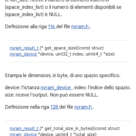
0. list_size: riceve il numero di elementi inseriti in
|space_index_list| o il numero di elementi disponibili se
|space_index_list| è NULL.
Definizione alla riga
116
del file
nvram.h
.
nvram_result_t
(* get_space_size)(const struct
nvram_device
*device, uint32_t index, uint64_t *size)
Stampa le dimensioni, in byte, di uno spazio specifico.
device: l'istanza
nvram_device
. index: l'indice dello spazio.
size: riceve l'output. Non può essere NULL.
Definizione nella riga
128
del file
nvram.h
.
nvram_result_t
(* get_total_size_in_bytes)(const struct
nvram_device
*device, uint64_t *total_size)