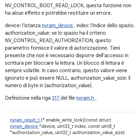
NV_CONTROL_BOOT_READ_LOCK, questa funzione non
ha alcun effetto e potrebbe restituire un errore.
device: l'istanza
nvram_device
. index: l'indice dello spazio.
authorization_value: se lo spazio ha il criterio
NV_CONTROL_READ_AUTHORIZATION, questo
parametro fornisce il valore di autorizzazione. Tieni
presente che non è necessario disporre dell'accesso in
scrittura per bloccare la lettura. Un blocco di lettura è
sempre volatile. In caso contrario, questo valore viene
ignorato e può essere NULL. authorization_value_size: il
numero di byte in |authorization_value|.
Definizione nella riga
317
del file
nvram.h
.
nvram_result_t
(* enable_write_lock)(const struct
nvram_device
*device, uint32_t index, const uint8_t
*authorization_value, uint32_t authorization_value_size)