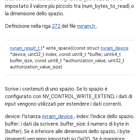
impostato il valore più piccolo tra |num_bytes_to_read| o
la dimensione dello spazio.
Definizione nella riga
272
del file
nvram.h
.
nvram_result_t
(* write_space)(const struct
nvram_device
*device, uint32_t index, const uint8_t *buffer, uint64_t
buffer_size, const uint8_t *authorization_value, uint32_t
authorization_value_size)
Scrive i contenuti di uno spazio. Se lo spazio è
configurato con NV_CONTROL_WRITE_EXTEND, i dati di
input vengono utilizzati per estendere i dati correnti.
device: l'istanza
nvram_device
. index: l'indice dello spazio.
buffer: i dati da scrivere. buffer_size: il numero di byte in
|buffer|. Se è inferiore alle dimensioni dello spazio, i byte
rimanenti verranno impostati su 0x00. Se è maggiore