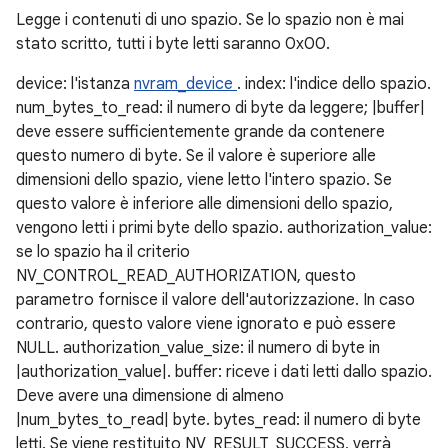
Legge i contenuti di uno spazio. Se lo spazio non è mai
stato scritto, tutti i byte letti saranno 0x00.
device: l'istanza
nvram_device
. index: l'indice dello spazio.
num_bytes_to_read: il numero di byte da leggere; |buffer|
deve essere sufficientemente grande da contenere
questo numero di byte. Se il valore è superiore alle
dimensioni dello spazio, viene letto l'intero spazio. Se
questo valore è inferiore alle dimensioni dello spazio,
vengono letti i primi byte dello spazio. authorization_value:
se lo spazio ha il criterio
NV_CONTROL_READ_AUTHORIZATION, questo
parametro fornisce il valore dell'autorizzazione. In caso
contrario, questo valore viene ignorato e può essere
NULL. authorization_value_size: il numero di byte in
|authorization_value|. buffer: riceve i dati letti dallo spazio.
Deve avere una dimensione di almeno
|num_bytes_to_read| byte. bytes_read: il numero di byte
letti. Se viene restituito NV_RESULT_SUCCESS, verrà