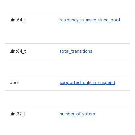
uint64_t
residency_in_msec_since_boot
uint64_t
total_transitions
bool
supported_only_in_suspend
uint32_t
number_of_voters