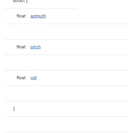
struct {
float
azimuth
float
pitch
float
roll
}