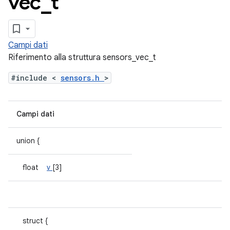
vec
_
t
Campi dati
Riferimento alla struttura sensors_vec_t
#include <
sensors.h
>
Campi dati
union {
float
v
[3]
struct {