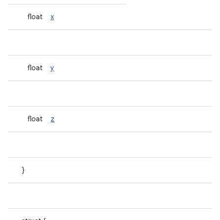
float
x
float
y
float
z
}