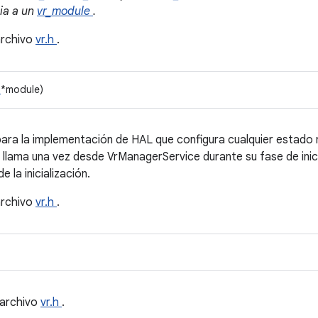
ia a un
vr_module
.
archivo
vr.h
.
e
*module)
ra la implementación de HAL que configura cualquier estado ne
 llama una vez desde VrManagerService durante su fase de inici
la inicialización.
archivo
vr.h
.
 archivo
vr.h
.