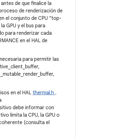
ntes de que finalice la
bproceso de renderización de
 en el conjunto de CPU "top-
la GPU y el bus para
ado para renderizar cada
RMANCE en el HAL de
necesaria para permitir las
ve_client_buffer,
mutable_render_buffer,
cisos en el HAL
thermal.h
.
a
itivo debe informar con
tivo limita la CPU, la GPU o
 coherente (consulta el