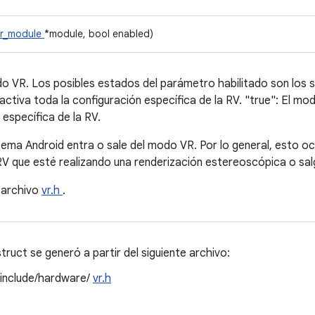
vr_module
*module, bool enabled)
o VR. Los posibles estados del parámetro habilitado son los si
activa toda la configuración específica de la RV. "true": El mo
 específica de la RV.
tema Android entra o sale del modo VR. Por lo general, esto oc
RV que esté realizando una renderización estereoscópica o salg
 archivo
vr.h
.
ruct se generó a partir del siguiente archivo:
/include/hardware/
vr.h