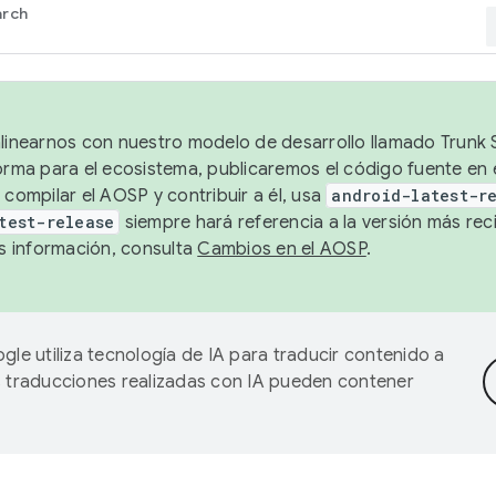
arch
alinearnos con nuestro modelo de desarrollo llamado Trunk S
forma para el ecosistema, publicaremos el código fuente en
 compilar el AOSP y contribuir a él, usa
android-latest-r
test-release
siempre hará referencia a la versión más reci
 información, consulta
Cambios en el AOSP
.
gle utiliza tecnología de IA para traducir contenido a
as traducciones realizadas con IA pueden contener