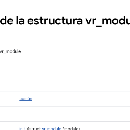
de la estructura vr
_
modu
 vr_module
común
init
)(struct
vr_module
*module)