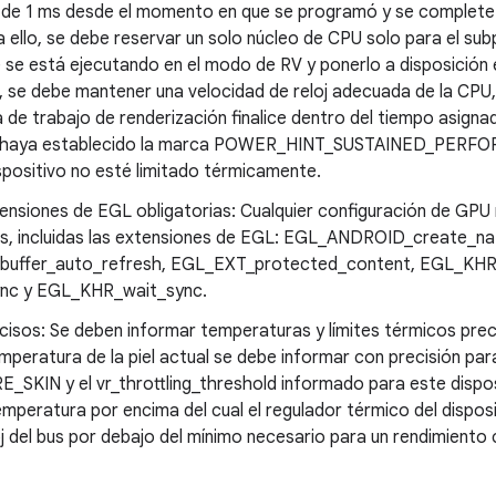
 de 1 ms desde el momento en que se programó y se complete a
a ello, se debe reservar un solo núcleo de CPU solo para el su
e se está ejecutando en el modo de RV y ponerlo a disposición
 se debe mantener una velocidad de reloj adecuada de la CPU, 
a de trabajo de renderización finalice dentro del tiempo asign
 haya establecido la marca POWER_HINT_SUSTAINED_PERFO
ispositivo no esté limitado térmicamente.
xtensiones de EGL obligatorias: Cualquier configuración de GPU 
s, incluidas las extensiones de EGL: EGL_ANDROID_create_nati
uffer_auto_refresh, EGL_EXT_protected_content, EGL_KHR_
nc y EGL_KHR_wait_sync.
cisos: Se deben informar temperaturas y límites térmicos pre
mperatura de la piel actual se debe informar con precisión par
IN y el vr_throttling_threshold informado para este dispos
temperatura por encima del cual el regulador térmico del disposi
oj del bus por debajo del mínimo necesario para un rendimiento