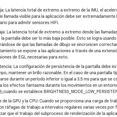
ja: La latencia total de extremo a extremo de la IMU, el acele
e llamada visible para la aplicación debe ser extremadamente ba
ario para admitir sensores HIFI.
aja: La latencia total de extremo a extremo desde las llamada
de la pantalla debe ser lo más baja posible. Esto se logra usan
rándose de que las llamadas de dibujo se sincronicen correcta
tamiento se expone a las aplicaciones a través de una extensi
nsiones de EGL necesarias para esto.
stencia: La configuración de persistencia de la pantalla debe e
mpo, mantener un brillo razonable. En el caso de una pantalla t
narse durante un período inferior o igual a 3.5 ms para que se 
ta los efectos fantasma durante los movimientos en un entorno
.h
cuando se establece BRIGHTNESS_MODE_LOW_PERSISTE
 de la GPU y la CPU: Cuando se proporciona una carga de tr
on ráfagas de trabajo a intervalos regulares varias veces por
zar que el trabajo del subproceso de renderización de la apli