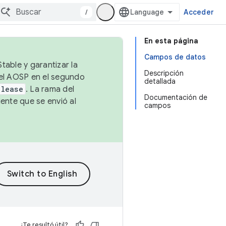
/
Acceder
En esta página
Campos de datos
table y garantizar la
Descripción
 el AOSP en el segundo
detallada
elease
. La rama del
Documentación de
ente que se envió al
campos
¿Te resultó útil?