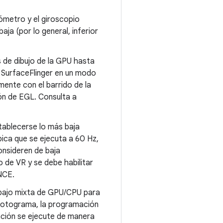
rómetro y el giroscopio
ja (por lo general, inferior
s de dibujo de la GPU hasta
do SurfaceFlinger en un modo
mente con el barrido de la
ón de EGL. Consulta a
stablecerse lo más baja
ípica que se ejecuta a 60 Hz,
consideren de baja
 de VR y se debe habilitar
NCE.
abajo mixta de GPU/CPU para
 fotograma, la programación
cación se ejecute de manera