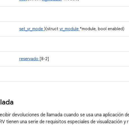
set_vr_mode
)(struct
vr_module
*module, bool enabled)
reservado
[8-2]
llada
ibir devoluciones de llamada cuando se usa una aplicación de r
RV tienen una serie de requisitos especiales de visualización y r