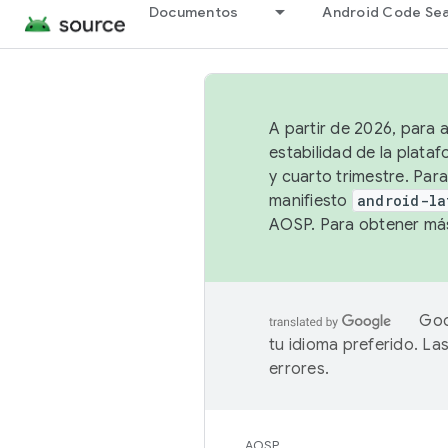
Documentos
Android Code Se
A partir de 2026, para 
estabilidad de la plata
y cuarto trimestre. Para
manifiesto
android-la
AOSP. Para obtener más
Goo
tu idioma preferido. L
errores.
AOSP