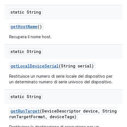
static String
get
Host
Name
()
Recupera il nome host.
static String
get
Local
Device
Serial
(String serial)
Restituisce un numero di serie locale del dispositivo per
un determinato numero di serie univoco del dispositivo.
static String
get
Run
Target
(Device
Descriptor device
,
String
run
Target
Format
,
device
Tags)