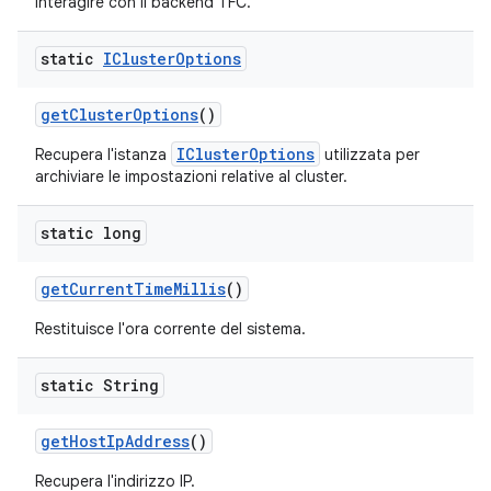
interagire con il backend TFC.
static
ICluster
Options
get
Cluster
Options
()
IClusterOptions
Recupera l'istanza
utilizzata per
archiviare le impostazioni relative al cluster.
static long
get
Current
Time
Millis
()
Restituisce l'ora corrente del sistema.
static String
get
Host
Ip
Address
()
Recupera l'indirizzo IP.