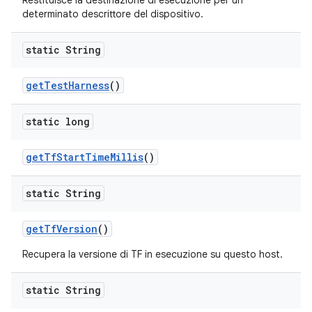
Restituisce la destinazione di esecuzione per un
determinato descrittore del dispositivo.
static String
get
Test
Harness
()
static long
get
Tf
Start
Time
Millis
()
static String
get
Tf
Version
()
Recupera la versione di TF in esecuzione su questo host.
static String