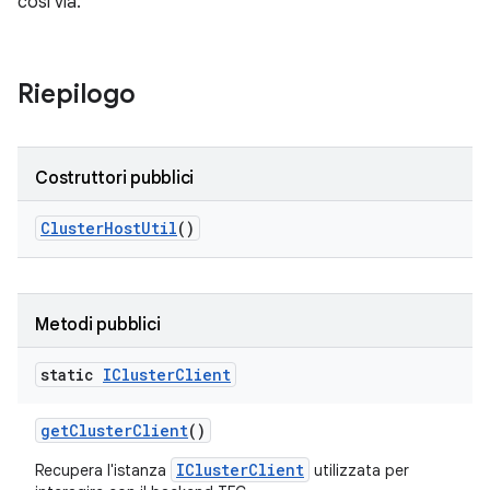
così via.
Riepilogo
Costruttori pubblici
Cluster
Host
Util
()
Metodi pubblici
static
ICluster
Client
get
Cluster
Client
()
IClusterClient
Recupera l'istanza
utilizzata per