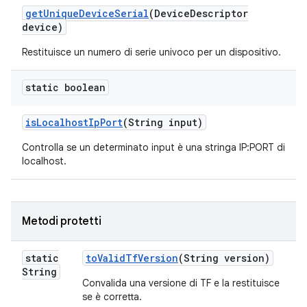
get
Unique
Device
Serial
(Device
Descriptor
device)
Restituisce un numero di serie univoco per un dispositivo.
static boolean
is
Localhost
Ip
Port
(String input)
Controlla se un determinato input è una stringa IP:PORT di
localhost.
Metodi protetti
static
to
Valid
Tf
Version
(String version)
String
Convalida una versione di TF e la restituisce
se è corretta.