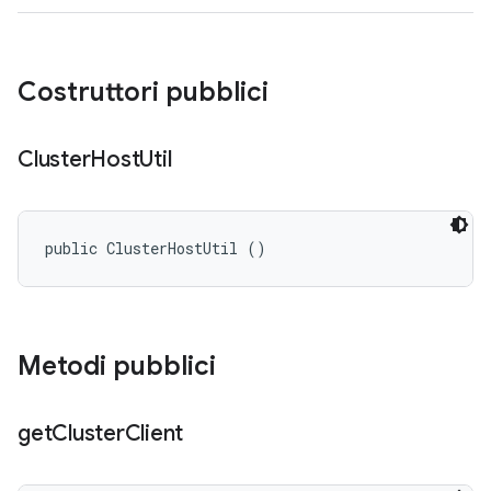
Costruttori pubblici
Cluster
Host
Util
public ClusterHostUtil ()
Metodi pubblici
get
Cluster
Client