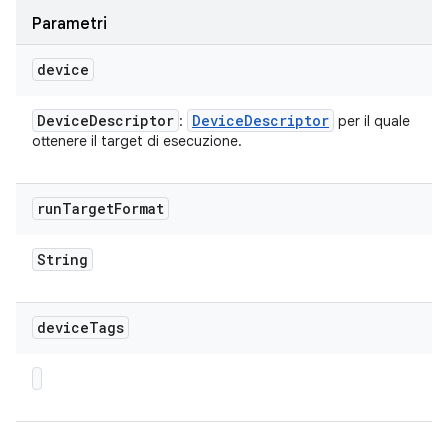
Parametri
device
Device
Descriptor
Device
Descriptor
:
per il quale
ottenere il target di esecuzione.
run
Target
Format
String
device
Tags