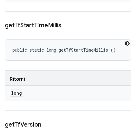
get
Tf
Start
Time
Millis
public static long getTfStartTimeMillis ()
Ritorni
long
get
Tf
Version