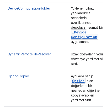
DeviceConfigurationHolder
Yüklenen cihaz
yapılandırma
nesnelerini
özelliklerinde
depolayan somut bir
IDevice
Configuration
uygulaması.
DynamicRemoteFileResolver
Uzak dosyaların yolunu
çözmeye yardımcı olan
sınıf.
OptionCopier
Aynı ada sahip
Option
alan
değerlerini bir
nesneden diğerine
kopyalayabilen
yardımcı sınıf.