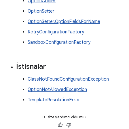
OptionCopier
OptionSetter
OptionSetter.OptionFieldsForName
RetryConfigurationFactory
SandboxConfigurationFactory
İstisnalar
ClassNotFoundConfigurationException
OptionNotAllowedException
TemplateResolutionError
Bu size yardımcı oldu mu?