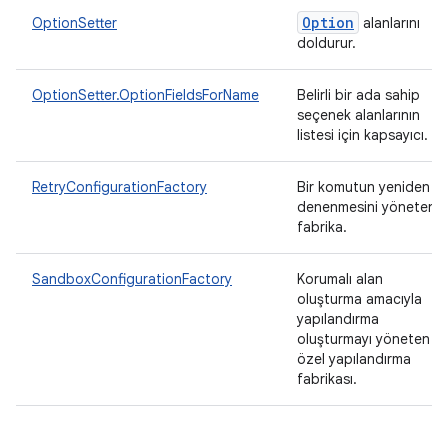
Option
OptionSetter
alanlarını
doldurur.
OptionSetter.OptionFieldsForName
Belirli bir ada sahip
seçenek alanlarının
listesi için kapsayıcı.
RetryConfigurationFactory
Bir komutun yeniden
denenmesini yöneten
fabrika.
SandboxConfigurationFactory
Korumalı alan
oluşturma amacıyla
yapılandırma
oluşturmayı yöneten
özel yapılandırma
fabrikası.