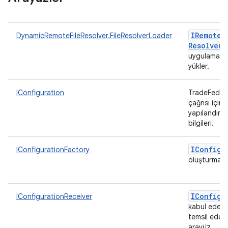
IRemote
F
DynamicRemoteFileResolver.FileResolverLoader
Resolver
uygulamalar
yükler.
IConfiguration
TradeFeder
çağrısı için
yapılandırm
bilgileri.
IConfigu
IConfigurationFactory
oluşturma f
IConfigu
IConfigurationReceiver
kabul eden 
temsil eden
arayüz.