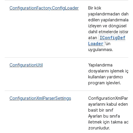
ConfigurationFactory.ConfigLoader
Bir kök
yapılandırmadan dahil
edilen yapılandırmaları
izleyen ve döngüsel
dahil etmelerde istisna
IConfig
Def
atan
Loader
'ün
uygulanması.
ConfigurationUtil
Yapılandırma
dosyalarını işlemek için
kullanılan yardımcı
program işlevleri.
ConfigurationXmlParserSettings
ConfigurationXmlParse
ayarlarını kabul eden
basit bir sınıf
Ayarları bu sınıfa
iletmek için takma ad
zorunludur.