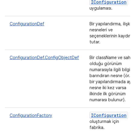
IConfiguration
uygulaması.
ConfigurationDef
Bir yapılandırma, ilişkili
nesneleri ve
seçeneklerinin kaydını
tutar.
ConfigurationDef.ConfigObjectDef
Bir className ve sahip
olduğu görünüm
numarasıyla ilgili bilgiler
barındıran nesne (ör.
bir yapılandırmada aynı
nesne iki kez varsa
ilkinde ilk görünüm
numarası bulunur).
IConfiguration
ConfigurationFactory
oluşturmak için
fabrika.