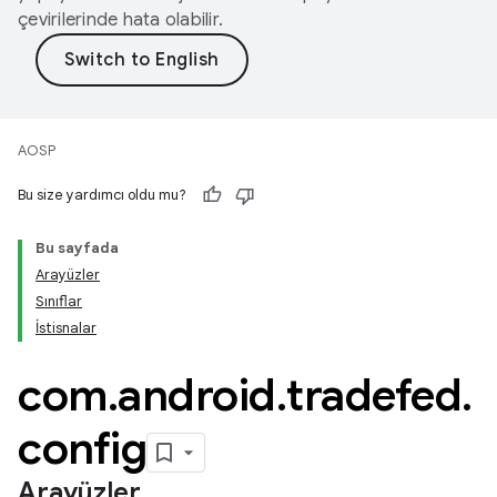
çevirilerinde hata olabilir.
AOSP
Bu size yardımcı oldu mu?
Bu sayfada
Arayüzler
Sınıflar
İstisnalar
com
.
android
.
tradefed
.
config
Arayüzler