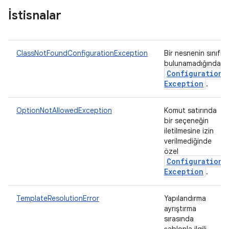
İstisnalar
ClassNotFoundConfigurationException
Bir nesnenin sınıfı
bulunamadığında
Configuration
Exception
.
OptionNotAllowedException
Komut satırında
bir seçeneğin
iletilmesine izin
verilmediğinde
özel
Configuration
Exception
.
TemplateResolutionError
Yapılandırma
ayrıştırma
sırasında