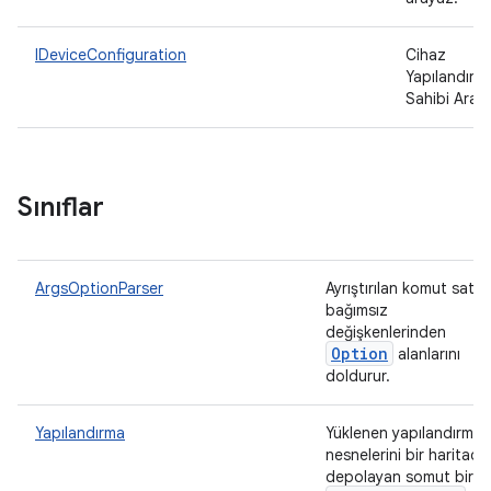
IDeviceConfiguration
Cihaz
Yapılandırm
Sahibi Aray
Sınıflar
ArgsOptionParser
Ayrıştırılan komut satırı
bağımsız
değişkenlerinden
Option
alanlarını
doldurur.
Yapılandırma
Yüklenen yapılandırma
nesnelerini bir haritada
depolayan somut bir