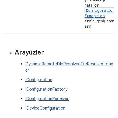
şablonla ilgili
hata için
Configuration
Exception
sınıfını genişleten
sınıf.
Arayüzler
DynamicRemoteFileResolver.FileResolverLoad
er
IConfiguration
IConfigurationFactory
IConfigurationReceiver
IDeviceConfiguration