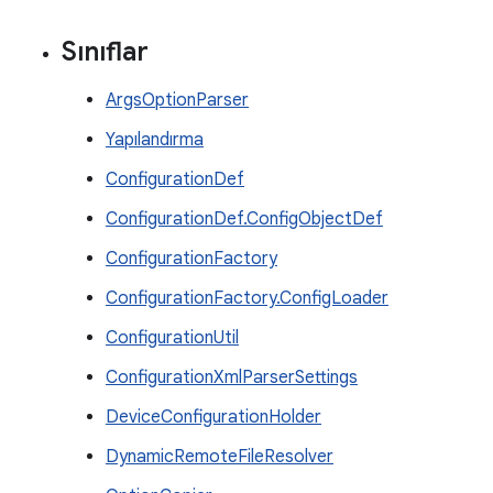
Sınıflar
ArgsOptionParser
Yapılandırma
ConfigurationDef
ConfigurationDef.ConfigObjectDef
ConfigurationFactory
ConfigurationFactory.ConfigLoader
ConfigurationUtil
ConfigurationXmlParserSettings
DeviceConfigurationHolder
DynamicRemoteFileResolver