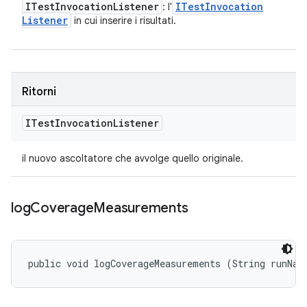
ITest
Invocation
Listener
ITest
Invocation
: l'
Listener
in cui inserire i risultati.
Ritorni
ITest
Invocation
Listener
il nuovo ascoltatore che avvolge quello originale.
log
Coverage
Measurements
public void logCoverageMeasurements (String runNam