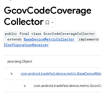
Gcov
Code
Coverage
Collector
public final class GcovCodeCoverageCollector
extends
BaseDeviceMetricCollector
implements
IConfigurationReceiver
java.lang.Object
↳
com.android.tradefed.device.metric.BaseDeviceMetric
↳
com.android.tradefed.device.metric.GcovCo