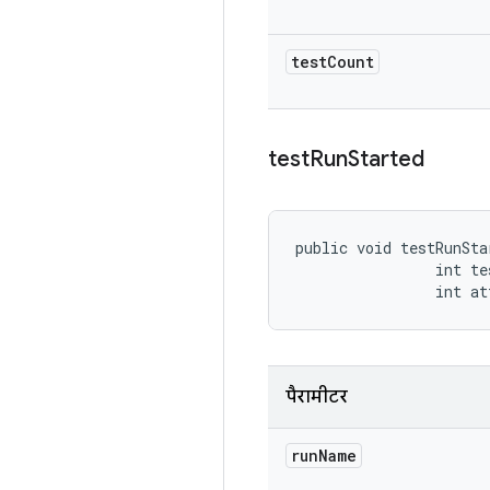
test
Count
test
Run
Started
public void testRunSta
                int te
                int at
पैरामीटर
run
Name