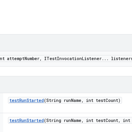
nt attempt
Number
,
ITest
Invocation
Listener
.
.
.
listener
test
Run
Started
(String run
Name
,
int test
Count)
test
Run
Started
(String run
Name
,
int test
Count
,
int 