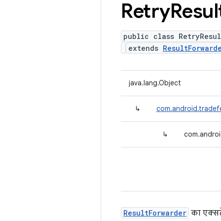
Retry
Resul
public class RetryResul
extends
ResultForward
java.lang.Object
↳
com.android.tradefe
↳
com.androi
ResultForwarder
का एक्सट