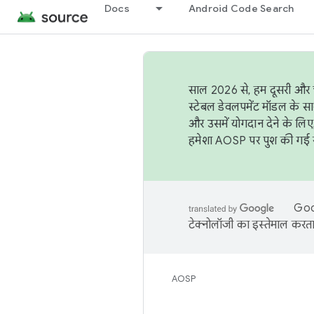
Docs
Android Code Search
साल 2026 से, हम दूसरी और च
स्टेबल डेवलपमेंट मॉडल के सा
और उसमें योगदान देने के लिए
हमेशा AOSP पर पुश की गई सब
Goog
टेक्नोलॉजी का इस्तेमाल करता 
AOSP