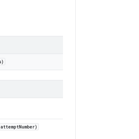
s)
attempt
Number)