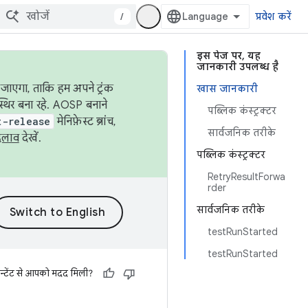
/
प्रवेश करें
इस पेज पर, यह
जानकारी उपलब्ध है
जाएगा, ताकि हम अपने ट्रंक
खास जानकारी
स्थिर बना रहे. AOSP बनाने
पब्लिक कंस्ट्रक्टर
t-release
मेनिफ़ेस्ट ब्रांच,
सार्वजनिक तरीके
दलाव
देखें.
पब्लिक कंस्ट्रक्टर
RetryResultForwa
rder
सार्वजनिक तरीके
testRunStarted
testRunStarted
न्टेंट से आपको मदद मिली?