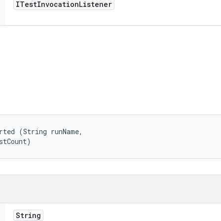
ITest
Invocation
Listener
rted (String runName, 

stCount)
String