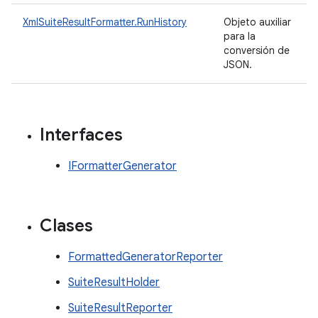
XmlSuiteResultFormatter.RunHistory
Objeto auxiliar
para la
conversión de
JSON.
Interfaces
IFormatterGenerator
Clases
FormattedGeneratorReporter
SuiteResultHolder
SuiteResultReporter