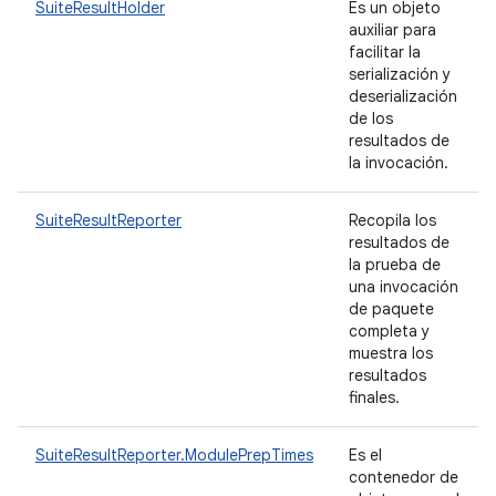
SuiteResultHolder
Es un objeto
auxiliar para
facilitar la
serialización y
deserialización
de los
resultados de
la invocación.
SuiteResultReporter
Recopila los
resultados de
la prueba de
una invocación
de paquete
completa y
muestra los
resultados
finales.
SuiteResultReporter.ModulePrepTimes
Es el
contenedor de