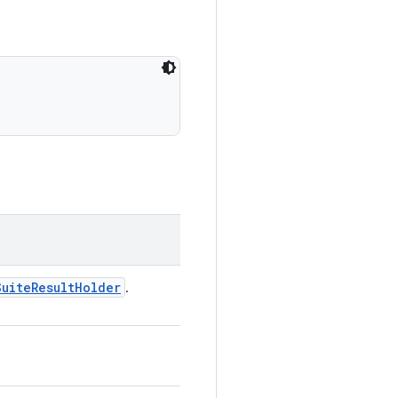
Suite
Result
Holder
.