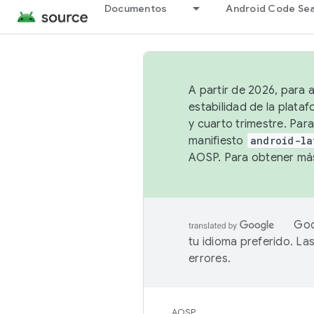
Documentos
Android Code Se
A partir de 2026, para 
estabilidad de la plata
y cuarto trimestre. Para
manifiesto
android-la
AOSP. Para obtener más
Goo
tu idioma preferido. L
errores.
AOSP