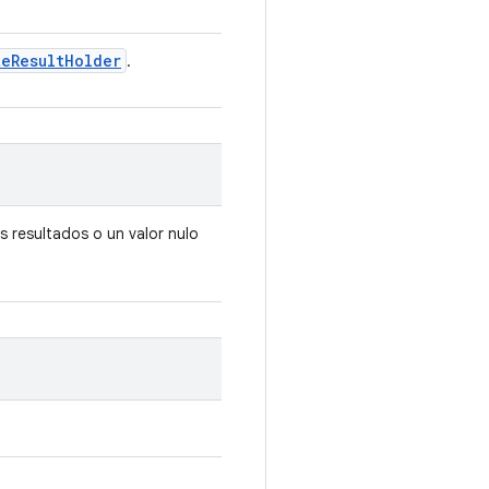
te
Result
Holder
.
s resultados o un valor nulo