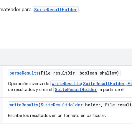
ormateador para
SuiteResultHolder
.
parse
Results
(File result
Dir
,
boolean shallow)
writeResults(SuiteResultHolder,F
Operación inversa de
SuiteResultHolder
de resultados y crea el
a partir de él.
write
Results
(
Suite
Result
Holder
holder
,
File result
Escribe los resultados en un formato en particular.