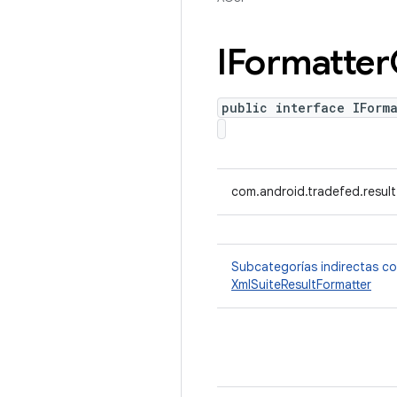
IFormatter
public interface IForm
com.android.tradefed.result
Subcategorías indirectas c
XmlSuiteResultFormatter