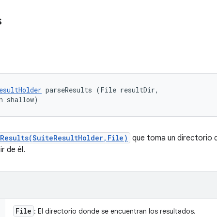
s
esultHolder
 parseResults (File resultDir, 

n shallow)
eResults(SuiteResultHolder,File)
que toma un directorio d
r de él.
File
: El directorio donde se encuentran los resultados.