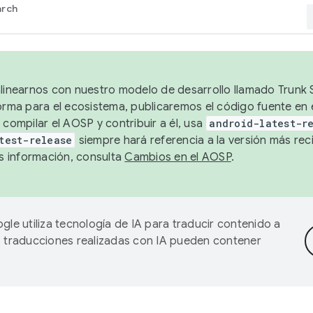
arch
alinearnos con nuestro modelo de desarrollo llamado Trunk S
forma para el ecosistema, publicaremos el código fuente en
 compilar el AOSP y contribuir a él, usa
android-latest-r
test-release
siempre hará referencia a la versión más reci
 información, consulta
Cambios en el AOSP
.
gle utiliza tecnología de IA para traducir contenido a
as traducciones realizadas con IA pueden contener