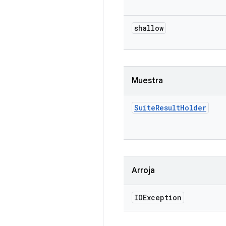
shallow
Muestra
Suite
Result
Holder
Arroja
IOException