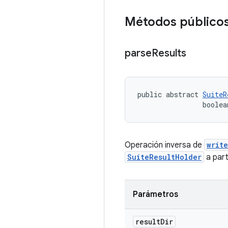
Métodos público
parse
Results
public abstract 
SuiteR
                boolea
Operación inversa de
writ
SuiteResultHolder
a parti
Parámetros
result
Dir