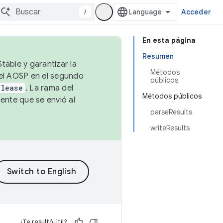
/
Acceder
En esta página
Resumen
table y garantizar la
Métodos
 el AOSP en el segundo
públicos
elease
. La rama del
Métodos públicos
ente que se envió al
parseResults
writeResults
¿Te resultó útil?