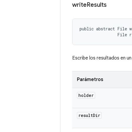
write
Results
public abstract File w
                File r
Escribe los resultados en un
Parámetros
holder
result
Dir