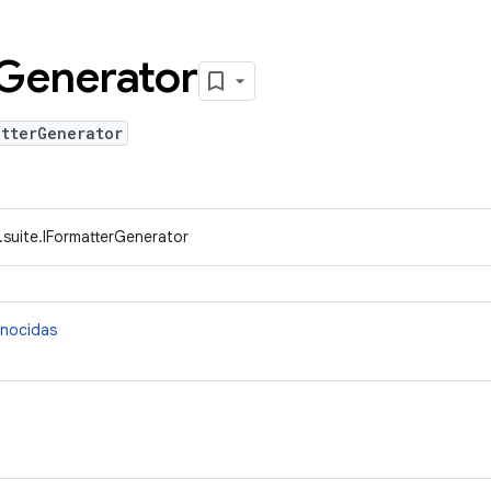
Generator
atterGenerator
.suite.IFormatterGenerator
onocidas