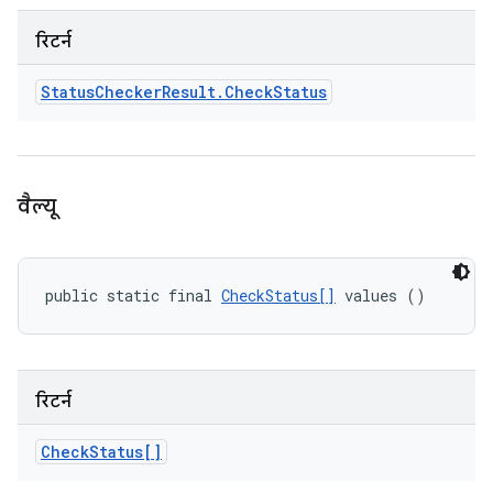
रिटर्न
Status
Checker
Result
.
Check
Status
वैल्यू
public static final 
CheckStatus[]
 values ()
रिटर्न
Check
Status[]