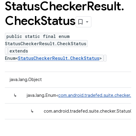
Status
Checker
Result
.
Check
Status
public static final enum
StatusCheckerResult.CheckStatus
extends
Enum<
StatusCheckerResult.CheckStatus
>
java.lang.Object
↳
java.lang.Enum<
com.android.tradefed.suite.checker.S
↳
com.android.tradefed.suite.checker.StatusCh