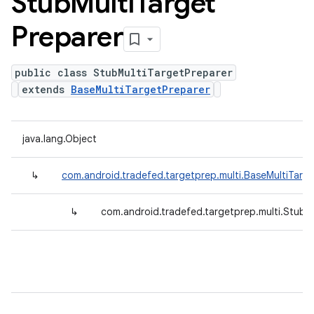
Stub
Multi
Target
Preparer
public class StubMultiTargetPreparer
extends
BaseMultiTargetPreparer
java.lang.Object
↳
com.android.tradefed.targetprep.multi.BaseMultiTarg
↳
com.android.tradefed.targetprep.multi.StubM