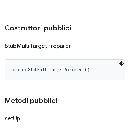
Costruttori pubblici
Stub
Multi
Target
Preparer
public StubMultiTargetPreparer ()
Metodi pubblici
set
Up