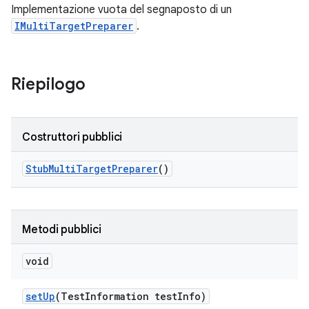
Implementazione vuota del segnaposto di un
IMultiTargetPreparer
.
Riepilogo
Costruttori pubblici
Stub
Multi
Target
Preparer
()
Metodi pubblici
void
set
Up
(Test
Information test
Info)