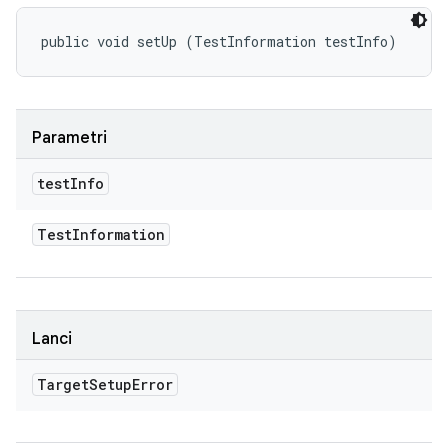
public void setUp (TestInformation testInfo)
Parametri
test
Info
Test
Information
Lanci
Target
Setup
Error