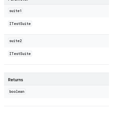
suite1
ITest
Suite
suite2
ITest
Suite
Returns
boolean