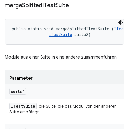
merge
Splitted
ITest
Suite
public static void mergeSplittedITestSuite (
ITestS
ITestSuite
 suite2)
Module aus einer Suite in eine andere zusammenführen.
Parameter
suite1
ITest
Suite
: die Suite, die das Modul von der anderen
Suite empfängt.