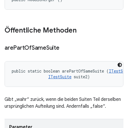
Öffentliche Methoden
are
Part
Of
Same
Suite
public static boolean arePartOfSameSuite (
ITestSui
ITestSuite
 suite2)
Gibt „wahr“ zurück, wenn die beiden Suiten Teil derselben
ursprünglichen Aufteilung sind. Andernfalls „false“.
Parameter