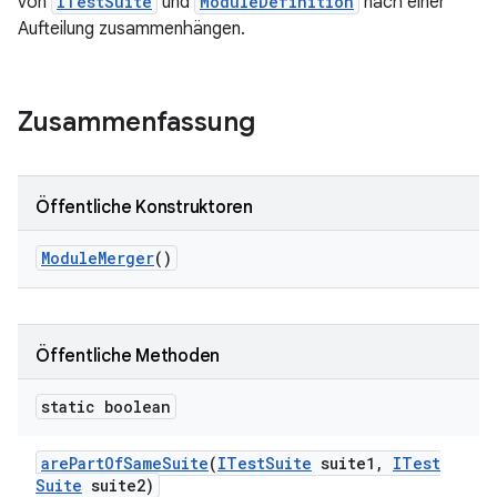
von
ITestSuite
und
ModuleDefinition
nach einer
Aufteilung zusammenhängen.
Zusammenfassung
Öffentliche Konstruktoren
Module
Merger
()
Öffentliche Methoden
static boolean
are
Part
Of
Same
Suite
(
ITest
Suite
suite1
,
ITest
Suite
suite2)