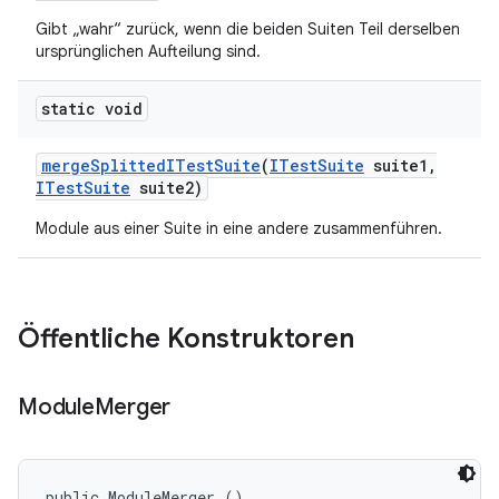
Gibt „wahr“ zurück, wenn die beiden Suiten Teil derselben
ursprünglichen Aufteilung sind.
static void
merge
Splitted
ITest
Suite
(
ITest
Suite
suite1
,
ITest
Suite
suite2)
Module aus einer Suite in eine andere zusammenführen.
Öffentliche Konstruktoren
Module
Merger
public ModuleMerger ()