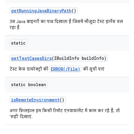
get
Running
Java
Binary
Path
()
उस Java बाइनरी का पाथ दिखाता है जिसमें मौजूदा टेस्ट हार्नेस चल
रहा है
static
get
Test
Cases
Dirs
(IBuild
Info build
Info)
ERROR(/File)
टेस्ट केस डायरेक्ट्री की
की सूची पाएं
static boolean
is
Remote
Environment
()
अगर फ़िलहाल हम किसी रिमोट एनवायरमेंट में काम कर रहे हैं, तो
'सही' दिखाएं.