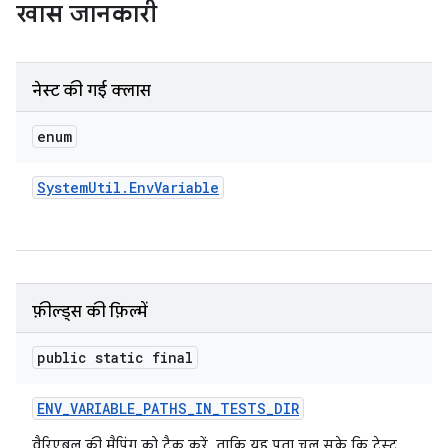
खास जानकारी
नेस्ट की गई क्लास
enum
System
Util
.
Env
Variable
फ़ील्ड्स की फ़िल्में
public static final
ENV
_
VARIABLE
_
PATHS
_
IN
_
TESTS
_
DIR
वैरिएबल की मैपिंग को ट्रैक करें, ताकि यह पता चल सके कि टेस्ट