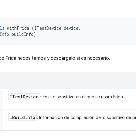
ls
 withFrida (ITestDevice device, 

Info buildInfo)
 de Frida necesitamos y descárgalo si es necesario.
ITest
Device
: Es el dispositivo en el que se usará Frida.
IBuild
Info
: Información de compilación del dispositivo de p