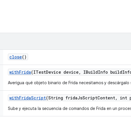
close
()
with
Frida
(ITest
Device device
,
IBuild
Info build
Inf
Averigua qué objeto binario de Frida necesitamos y descárgalo s
with
Frida
Script
(String frida
Js
Script
Content
,
int 
Sube y ejecuta la secuencia de comandos de Frida en un proce