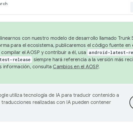
arch
alinearnos con nuestro modelo de desarrollo llamado Trunk S
forma para el ecosistema, publicaremos el código fuente en
 compilar el AOSP y contribuir a él, usa
android-latest-r
test-release
siempre hará referencia a la versión más reci
 información, consulta
Cambios en el AOSP
.
gle utiliza tecnología de IA para traducir contenido a
as traducciones realizadas con IA pueden contener