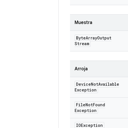
Muestra
Byte
Array
Output
Stream
Arroja
Device
Not
Available
Exception
File
Not
Found
Exception
IOException