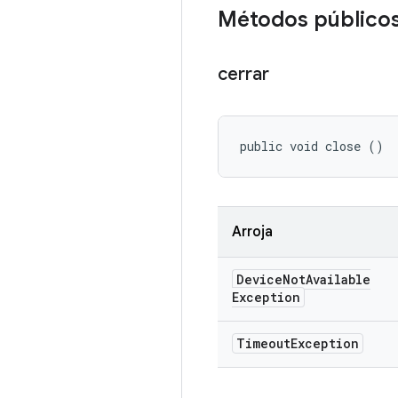
Métodos público
cerrar
public void close ()
Arroja
Device
Not
Available
Exception
Timeout
Exception