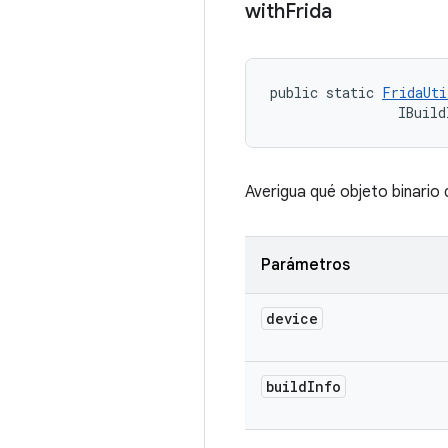
with
Frida
public static 
FridaUti
                IBuild
Averigua qué objeto binario
Parámetros
device
build
Info