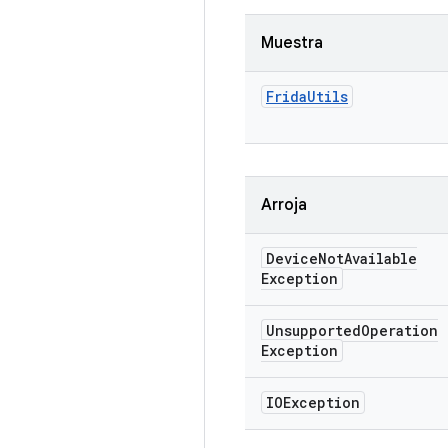
Muestra
Frida
Utils
Arroja
Device
Not
Available
Exception
Unsupported
Operation
Exception
IOException