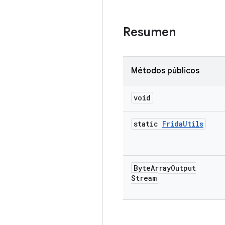
Resumen
Métodos públicos
void
static
Frida
Utils
Byte
Array
Output
Stream