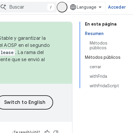
/
Acceder
En esta página
Resumen
table y garantizar la
Métodos
 el AOSP en el segundo
públicos
elease
. La rama del
Métodos públicos
ente que se envió al
cerrar
withFrida
withFridaScript
¿Te resultó útil?