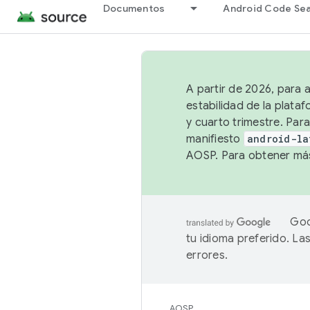
Documentos
Android Code Se
A partir de 2026, para 
estabilidad de la plata
y cuarto trimestre. Para
manifiesto
android-la
AOSP. Para obtener más
Goo
tu idioma preferido. L
errores.
AOSP