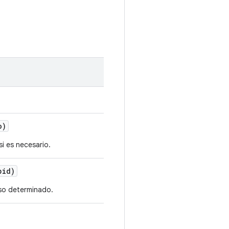
o)
i es necesario.
pid)
so determinado.