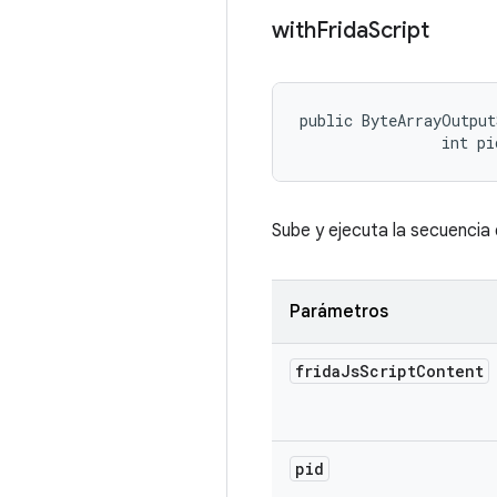
with
Frida
Script
public ByteArrayOutput
                int pi
Sube y ejecuta la secuenci
Parámetros
frida
Js
Script
Content
pid