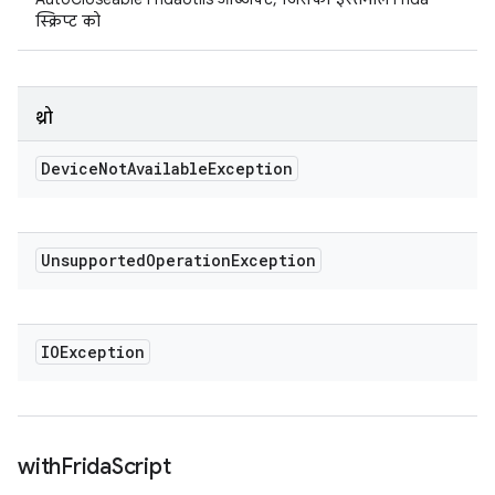
स्क्रिप्ट को
थ्रो
Device
Not
Available
Exception
Unsupported
Operation
Exception
IOException
with
Frida
Script