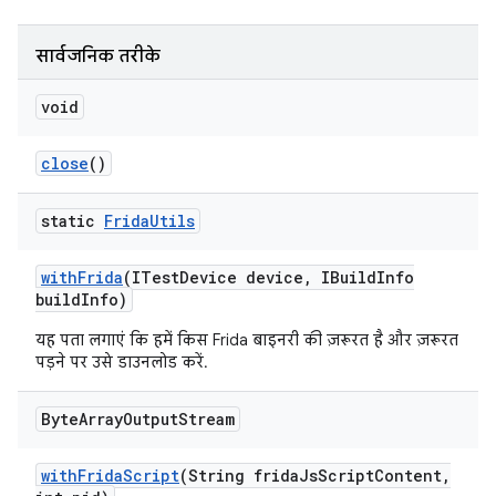
सार्वजनिक तरीके
void
close
()
static
Frida
Utils
with
Frida
(ITest
Device device
,
IBuild
Info
build
Info)
यह पता लगाएं कि हमें किस Frida बाइनरी की ज़रूरत है और ज़रूरत
पड़ने पर उसे डाउनलोड करें.
Byte
Array
Output
Stream
with
Frida
Script
(String frida
Js
Script
Content
,