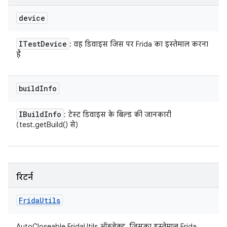
device
ITest
Device
: वह डिवाइस जिस पर Frida का इस्तेमाल करना
है
build
Info
IBuild
Info
: टेस्ट डिवाइस के बिल्ड की जानकारी
(test.getBuild() से)
रिटर्न
Frida
Utils
AutoCloseable FridaUtils ऑब्जेक्ट, जिसका इस्तेमाल Frida