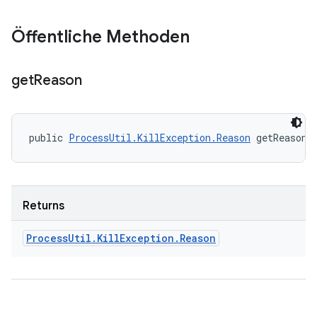
Öffentliche Methoden
get
Reason
public 
ProcessUtil.KillException.Reason
 getReason 
Returns
Process
Util
.
Kill
Exception
.
Reason