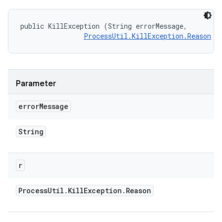
public KillException (String errorMessage, 

ProcessUtil.KillException.Reason
 r
Parameter
error
Message
String
r
Process
Util
.
Kill
Exception
.
Reason