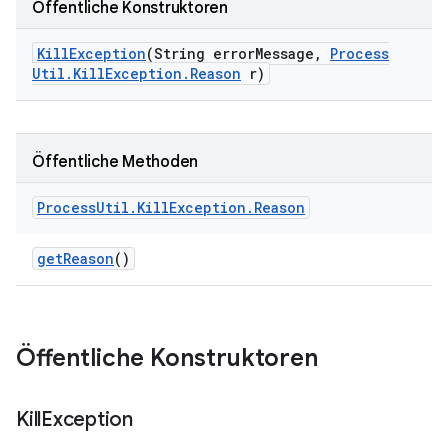
Öffentliche Konstruktoren
Kill
Exception
(String error
Message
,
Process
Util
.
Kill
Exception
.
Reason
r)
Öffentliche Methoden
Process
Util
.
Kill
Exception
.
Reason
get
Reason
()
Öffentliche Konstruktoren
Kill
Exception