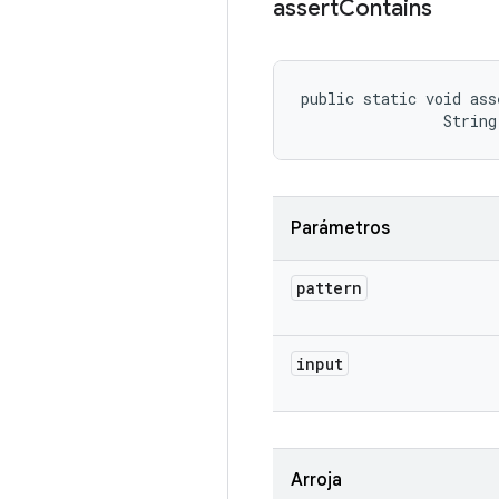
assert
Contains
public static void ass
                String
Parámetros
pattern
input
Arroja