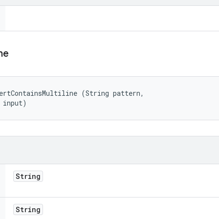
ine
ertContainsMultiline (String pattern, 

 input)
String
String