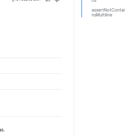
ns
assertNotContai
nsMultiline
as.