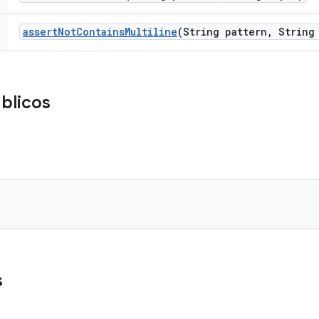
assert
Not
Contains
Multiline
(String pattern
,
String 
blicos
s