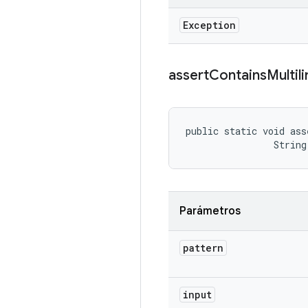
Exception
assert
Contains
Multil
public static void ass
                String
Parámetros
pattern
input