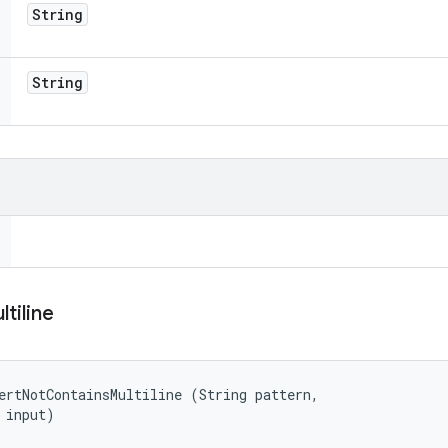
String
String
ltiline
ertNotContainsMultiline (String pattern, 

 input)