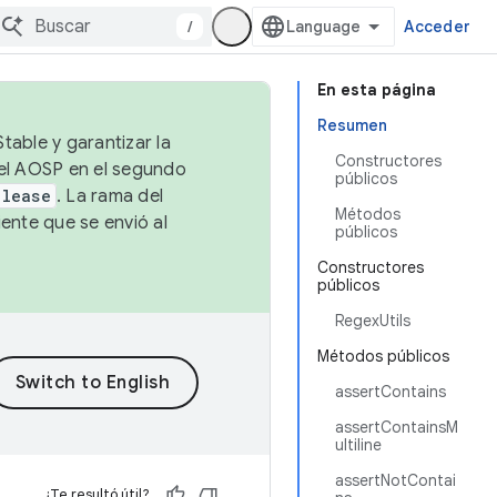
/
Acceder
En esta página
Resumen
table y garantizar la
Constructores
 el AOSP en el segundo
públicos
elease
. La rama del
Métodos
ente que se envió al
públicos
Constructores
públicos
RegexUtils
Métodos públicos
assertContains
assertContainsM
ultiline
assertNotContai
¿Te resultó útil?