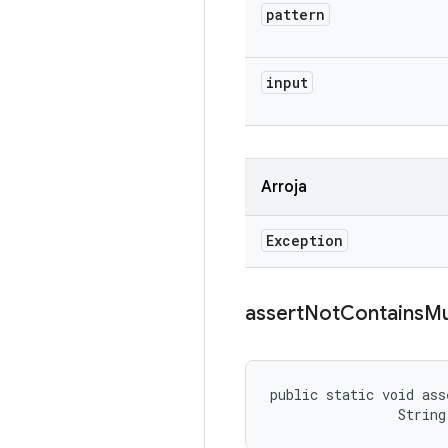
pattern
input
Arroja
Exception
assert
Not
Contains
Mu
public static void ass
                String