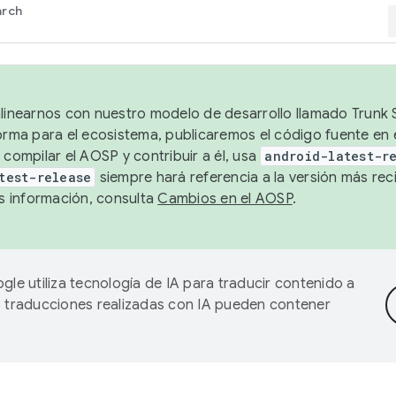
arch
alinearnos con nuestro modelo de desarrollo llamado Trunk S
forma para el ecosistema, publicaremos el código fuente en
 compilar el AOSP y contribuir a él, usa
android-latest-r
test-release
siempre hará referencia a la versión más reci
 información, consulta
Cambios en el AOSP
.
gle utiliza tecnología de IA para traducir contenido a
as traducciones realizadas con IA pueden contener