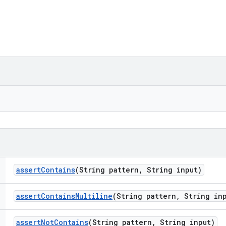
assert
Contains
(String pattern
,
String input)
assert
Contains
Multiline
(String pattern
,
String inp
assert
Not
Contains
(String pattern
,
String input)