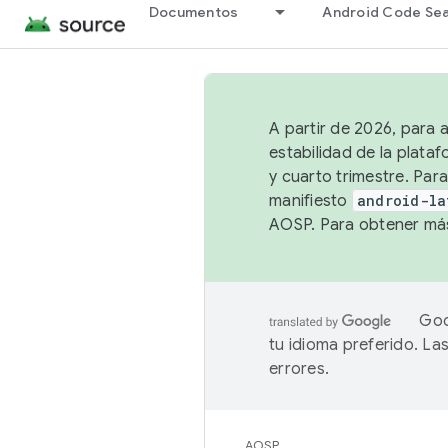
Documentos
Android Code Se
A partir de 2026, para 
estabilidad de la plata
y cuarto trimestre. Para
manifiesto
android-la
AOSP. Para obtener más
Goo
tu idioma preferido. L
errores.
AOSP