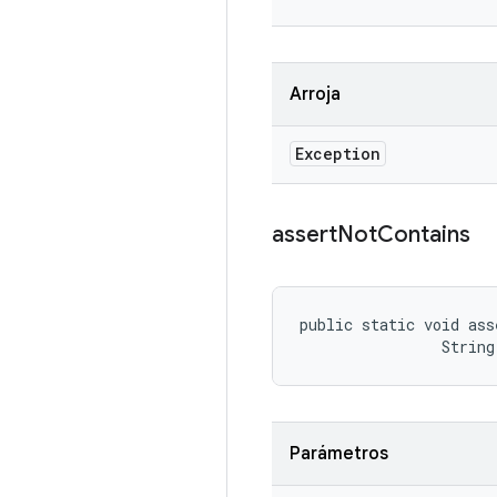
Arroja
Exception
assert
Not
Contains
public static void ass
                String
Parámetros