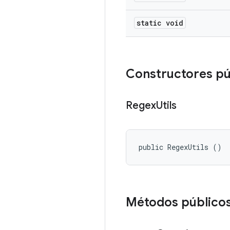
static void
Constructores pú
Regex
Utils
public RegexUtils ()
Métodos público