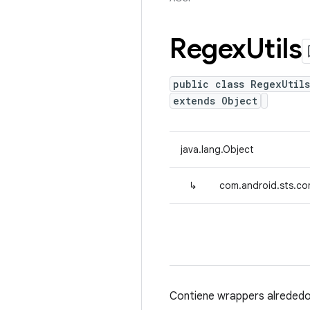
Regex
Utils
public class RegexUtils
extends Object
java.lang.Object
↳
com.android.sts.co
Contiene wrappers alrededor