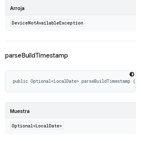
Arroja
Device
Not
Available
Exception
parse
Build
Timestamp
public Optional<LocalDate> parseBuildTimestamp ()
Muestra
Optional<Local
Date>