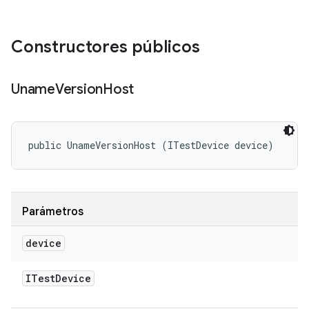
Constructores públicos
Uname
Version
Host
public UnameVersionHost (ITestDevice device)
Parámetros
device
ITest
Device