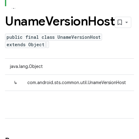
Uname
Version
Host
public final class UnameVersionHost
extends Object
java.lang.Object
↳
com.android.sts.common.util.UnameVersionHost