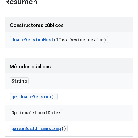
Resumen
Constructores públicos
Uname
Version
Host
(ITest
Device device)
Métodos públicos
String
get
Uname
Version
()
Optional<Local
Date>
parse
Build
Timestamp
()