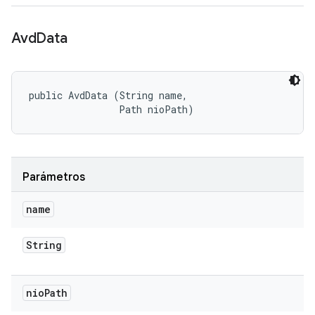
Avd
Data
public AvdData (String name, 

                Path nioPath)
Parámetros
name
String
nio
Path