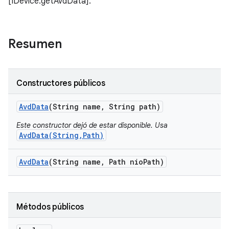
[IDevice.getAvdData].
Resumen
Constructores públicos
Avd
Data
(String name
,
String path)
Este constructor dejó de estar disponible. Usa
AvdData(String,Path)
Avd
Data
(String name
,
Path nio
Path)
Métodos públicos