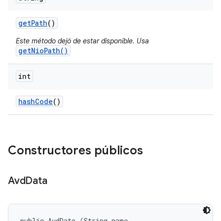
get
Path
()
Este método dejó de estar disponible. Usa
getNioPath()
int
hash
Code
()
Constructores públicos
Avd
Data
public AvdData (String name, 
