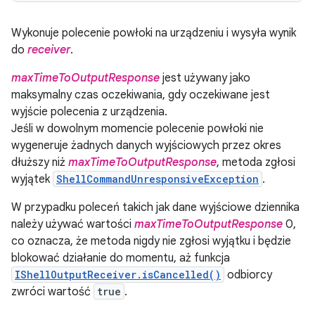
Wykonuje polecenie powłoki na urządzeniu i wysyła wynik
do
receiver
.
maxTimeToOutputResponse
jest używany jako
maksymalny czas oczekiwania, gdy oczekiwane jest
wyjście polecenia z urządzenia.
Jeśli w dowolnym momencie polecenie powłoki nie
wygeneruje żadnych danych wyjściowych przez okres
dłuższy niż
maxTimeToOutputResponse
, metoda zgłosi
wyjątek
ShellCommandUnresponsiveException
.
W przypadku poleceń takich jak dane wyjściowe dziennika
należy używać wartości
maxTimeToOutputResponse
0,
co oznacza, że metoda nigdy nie zgłosi wyjątku i będzie
blokować działanie do momentu, aż funkcja
IShellOutputReceiver.isCancelled()
odbiorcy
zwróci wartość
true
.