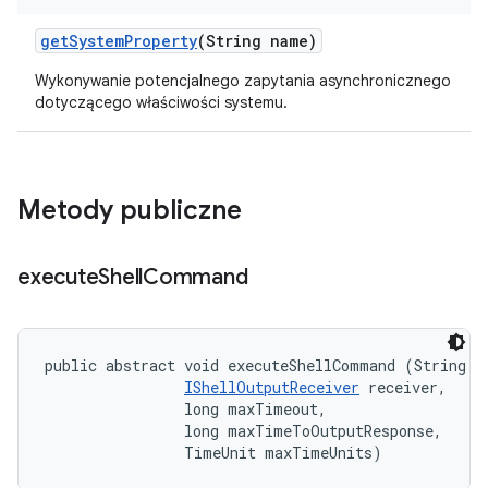
get
System
Property
(String name)
Wykonywanie potencjalnego zapytania asynchronicznego
dotyczącego właściwości systemu.
Metody publiczne
execute
Shell
Command
public abstract void executeShellCommand (String co
IShellOutputReceiver
 receiver, 

                long maxTimeout, 

                long maxTimeToOutputResponse, 

                TimeUnit maxTimeUnits)