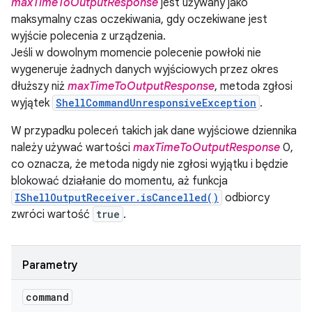
maxTimeToOutputResponse
jest używany jako
maksymalny czas oczekiwania, gdy oczekiwane jest
wyjście polecenia z urządzenia.
Jeśli w dowolnym momencie polecenie powłoki nie
wygeneruje żadnych danych wyjściowych przez okres
dłuższy niż
maxTimeToOutputResponse
, metoda zgłosi
wyjątek
ShellCommandUnresponsiveException
.
W przypadku poleceń takich jak dane wyjściowe dziennika
należy używać wartości
maxTimeToOutputResponse
0,
co oznacza, że metoda nigdy nie zgłosi wyjątku i będzie
blokować działanie do momentu, aż funkcja
IShellOutputReceiver.isCancelled()
odbiorcy
zwróci wartość
true
.
Parametry
command