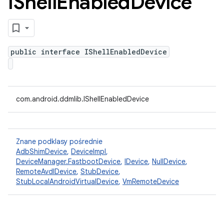
IShell
Enabled
Device
public interface IShellEnabledDevice
com.android.ddmlib.IShellEnabledDevice
Znane podklasy pośrednie
AdbShimDevice
,
DeviceImpl
,
DeviceManager.FastbootDevice
,
IDevice
,
NullDevice
,
RemoteAvdIDevice
,
StubDevice
,
StubLocalAndroidVirtualDevice
,
VmRemoteDevice