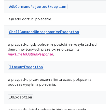
Adb
Command
Rejected
Exception
jeśli adb odrzuci polecenie.
Shell
Command
Unresponsive
Exception
w przypadku, gdy polecenie powłoki nie wysyła żadnych
danych wyjściowych przez okres dłuższy niż
maxTimeToOutputResponse
.
Timeout
Exception
w przypadku przekroczenia limitu czasu połączenia
podczas wysyłania polecenia.
IOException
w przypadku błędu wejścia/wyjścia w połączeniu.