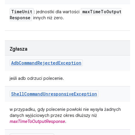
Time
Unit
max
Time
To
Output
: jednostki dla wartości
Response
innych niż zero.
Zgłasza
Adb
Command
Rejected
Exception
jeśli adb odrzuci polecenie.
Shell
Command
Unresponsive
Exception
w przypadku, gdy polecenie powłoki nie wysyła żadnych
danych wyjściowych przez okres dłuższy niż
maxTimeToOutputResponse
.