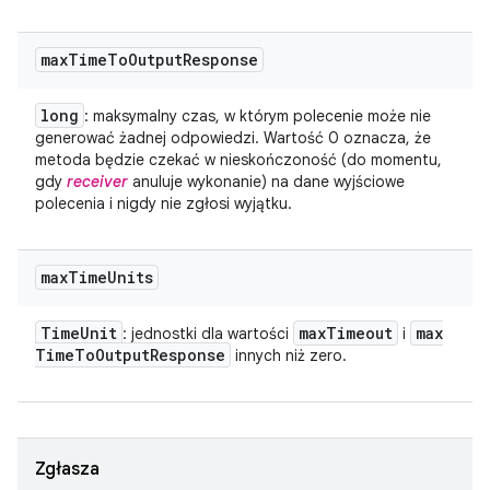
max
Time
To
Output
Response
long
: maksymalny czas, w którym polecenie może nie
generować żadnej odpowiedzi. Wartość 0 oznacza, że
metoda będzie czekać w nieskończoność (do momentu,
gdy
receiver
anuluje wykonanie) na dane wyjściowe
polecenia i nigdy nie zgłosi wyjątku.
max
Time
Units
Time
Unit
max
Timeout
max
: jednostki dla wartości
i
Time
To
Output
Response
innych niż zero.
Zgłasza