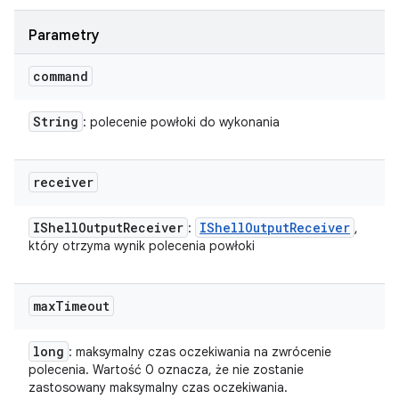
Parametry
command
String
: polecenie powłoki do wykonania
receiver
IShell
Output
Receiver
IShell
Output
Receiver
:
,
który otrzyma wynik polecenia powłoki
max
Timeout
long
: maksymalny czas oczekiwania na zwrócenie
polecenia. Wartość 0 oznacza, że nie zostanie
zastosowany maksymalny czas oczekiwania.