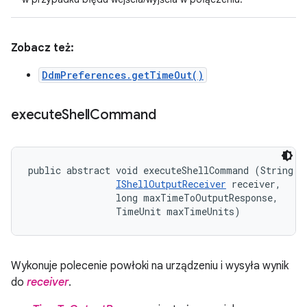
Zobacz też:
DdmPreferences.getTimeOut()
execute
Shell
Command
public abstract void executeShellCommand (String co
IShellOutputReceiver
 receiver, 

                long maxTimeToOutputResponse, 

                TimeUnit maxTimeUnits)
Wykonuje polecenie powłoki na urządzeniu i wysyła wynik
do
receiver
.