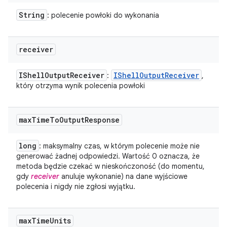
String
: polecenie powłoki do wykonania
receiver
IShell
Output
Receiver
IShell
Output
Receiver
:
,
który otrzyma wynik polecenia powłoki
max
Time
To
Output
Response
long
: maksymalny czas, w którym polecenie może nie
generować żadnej odpowiedzi. Wartość 0 oznacza, że
metoda będzie czekać w nieskończoność (do momentu,
gdy
receiver
anuluje wykonanie) na dane wyjściowe
polecenia i nigdy nie zgłosi wyjątku.
max
Time
Units