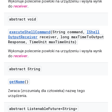
Wykonuje polecenie powłoki na urządzeniu i wysyła wynik
do
receiver
.
abstract void
execute
Shell
Command
(String command
,
IShell
Output
Receiver
receiver
,
long max
Time
To
Output
Response
,
Time
Unit max
Time
Units)
Wykonuje polecenie powłoki na urządzeniu i wysyła wynik
do
receiver
.
abstract String
get
Name
()
Zwraca (zrozumiałą dla człowieka) nazwę tego
urządzenia.
abstract Listenable
Future<String>