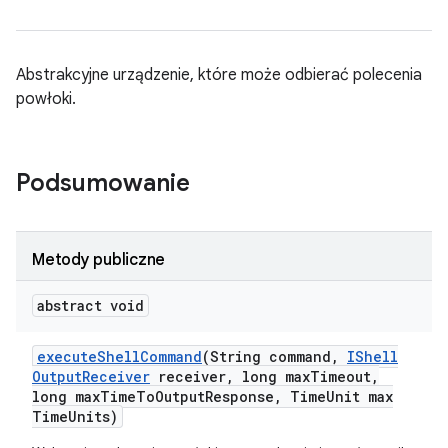
Abstrakcyjne urządzenie, które może odbierać polecenia
powłoki.
Podsumowanie
Metody publiczne
abstract void
execute
Shell
Command
(String command
,
IShell
Output
Receiver
receiver
,
long max
Timeout
,
long max
Time
To
Output
Response
,
Time
Unit max
Time
Units)