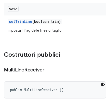
void
set
Trim
Line
(boolean trim)
Imposta il flag delle linee di taglio.
Costruttori pubblici
Multi
Line
Receiver
public MultiLineReceiver ()