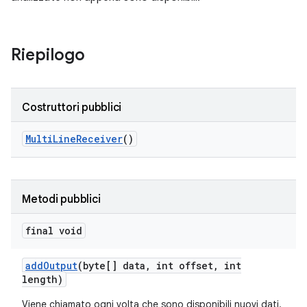
Riepilogo
Costruttori pubblici
Multi
Line
Receiver
()
Metodi pubblici
final void
add
Output
(byte[] data
,
int offset
,
int
length)
Viene chiamato ogni volta che sono disponibili nuovi dati.