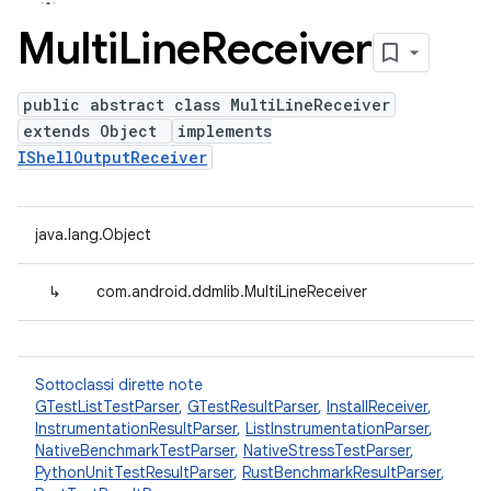
Multi
Line
Receiver
public abstract class MultiLineReceiver
extends Object
implements
IShellOutputReceiver
java.lang.Object
↳
com.android.ddmlib.MultiLineReceiver
Sottoclassi dirette note
GTestListTestParser
,
GTestResultParser
,
InstallReceiver
,
InstrumentationResultParser
,
ListInstrumentationParser
,
NativeBenchmarkTestParser
,
NativeStressTestParser
,
PythonUnitTestResultParser
,
RustBenchmarkResultParser
,