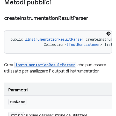
Metodi pubblici
create
Instrumentation
Result
Parser
public 
IInstrumentationResultParser
 createInstrume
                Collection<
ITestRunListener
> liste
Crea
InstrumentationResultParser
che può essere
utilizzato per analizzare l' output di instrumentation.
Parametri
run
Name
String
: il nome dell'esecuzione da utilizzare.