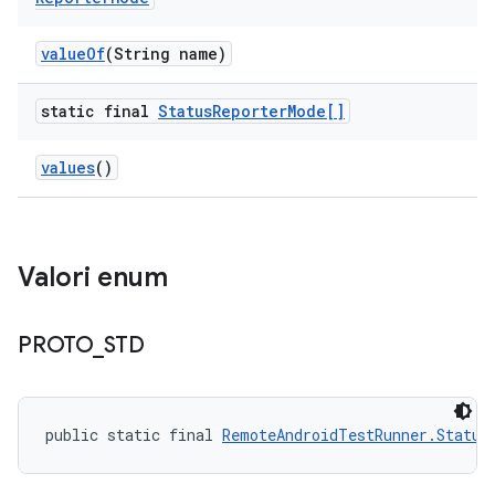
value
Of
(String name)
static final
Status
Reporter
Mode[]
values
()
Valori enum
PROTO
_
STD
public static final 
RemoteAndroidTestRunner.Status