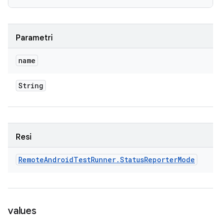
Parametri
name
String
Resi
Remote
Android
Test
Runner
.
Status
Reporter
Mode
values