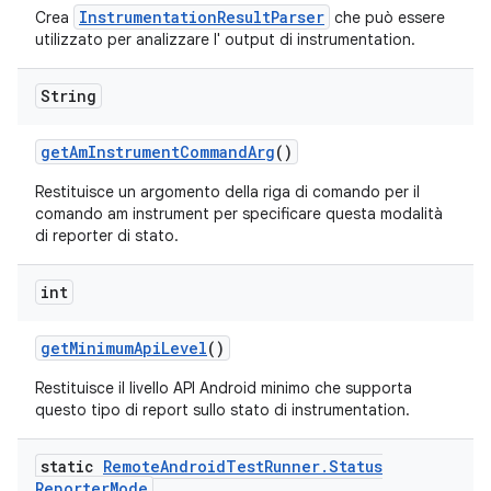
InstrumentationResultParser
Crea
che può essere
utilizzato per analizzare l' output di instrumentation.
String
get
Am
Instrument
Command
Arg
()
Restituisce un argomento della riga di comando per il
comando am instrument per specificare questa modalità
di reporter di stato.
int
get
Minimum
Api
Level
()
Restituisce il livello API Android minimo che supporta
questo tipo di report sullo stato di instrumentation.
static
Remote
Android
Test
Runner
.
Status
Reporter
Mode