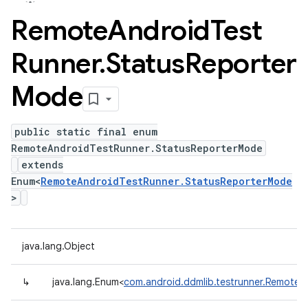
Remote
Android
Test
Runner
.
Status
Reporter
Mode
public static final enum
RemoteAndroidTestRunner.StatusReporterMode
extends
Enum<
RemoteAndroidTestRunner.StatusReporterMode
>
java.lang.Object
↳
java.lang.Enum<
com.android.ddmlib.testrunner.Remote