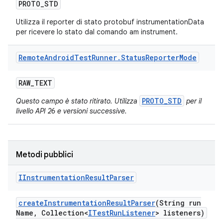
PROTO
_
STD
Utilizza il reporter di stato protobuf instrumentationData
per ricevere lo stato dal comando am instrument.
Remote
Android
Test
Runner
.
Status
Reporter
Mode
RAW
_
TEXT
PROTO_STD
Questo campo è stato ritirato. Utilizza
per il
livello API 26 e versioni successive.
Metodi pubblici
IInstrumentation
Result
Parser
create
Instrumentation
Result
Parser
(String run
Name
,
Collection<
ITest
Run
Listener
> listeners)