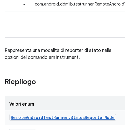
↳
com.android.ddmlib.testrunner.RemoteAndroidTe
Rappresenta una modalità di reporter di stato nelle
opzioni del comando am instrument.
Riepilogo
Valori enum
Remote
Android
Test
Runner
.
Status
Reporter
Mode