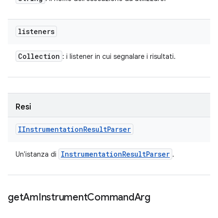
listeners
Collection
: i listener in cui segnalare i risultati.
Resi
IInstrumentation
Result
Parser
Instrumentation
Result
Parser
Un'istanza di
.
get
Am
Instrument
Command
Arg