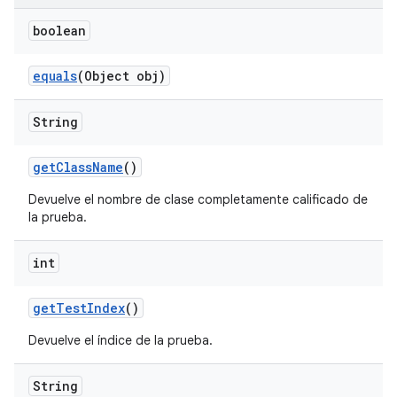
boolean
equals
(Object obj)
String
get
Class
Name
()
Devuelve el nombre de clase completamente calificado de
la prueba.
int
get
Test
Index
()
Devuelve el índice de la prueba.
String