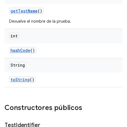
get
Test
Name
()
Devuelve el nombre de la prueba.
int
hash
Code
()
String
to
String
()
Constructores públicos
Test
Identifier